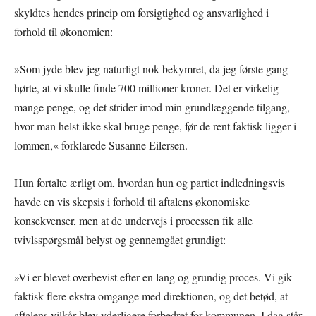
skyldtes hendes princip om forsigtighed og ansvarlighed i
forhold til økonomien:
»Som jyde blev jeg naturligt nok bekymret, da jeg første gang
hørte, at vi skulle finde 700 millioner kroner. Det er virkelig
mange penge, og det strider imod min grundlæggende tilgang,
hvor man helst ikke skal bruge penge, før de rent faktisk ligger i
lommen,« forklarede Susanne Eilersen.
Hun fortalte ærligt om, hvordan hun og partiet indledningsvis
havde en vis skepsis i forhold til aftalens økonomiske
konsekvenser, men at de undervejs i processen fik alle
tvivlsspørgsmål belyst og gennemgået grundigt:
»Vi er blevet overbevist efter en lang og grundig proces. Vi gik
faktisk flere ekstra omgange med direktionen, og det betød, at
aftalens vilkår blev yderligere forbedret for kommunen. I dag står