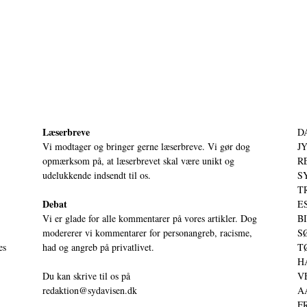
Læserbreve
D
Vi modtager og bringer gerne læserbreve. Vi gør dog
JY
opmærksom på, at læserbrevet skal være unikt og
RE
udelukkende indsendt til os.
S
T
Debat
ES
Vi er glade for alle kommentarer på vores artikler. Dog
BI
modererer vi kommentarer for personangreb, racisme,
SØ
es
had og angreb på privatlivet.
TØ
HA
Du kan skrive til os på
VE
redaktion@sydavisen.dk
AA
FR