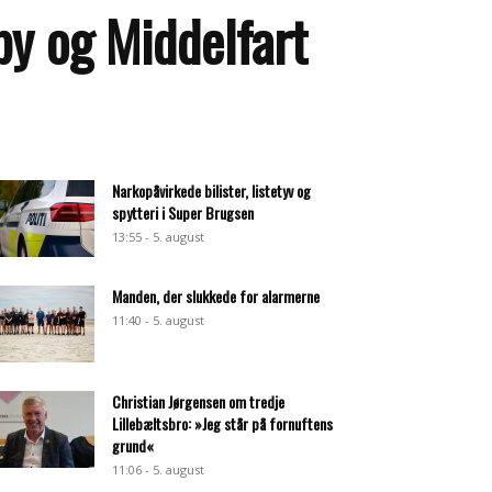
by og Middelfart
Narkopåvirkede bilister, listetyv og
spytteri i Super Brugsen
13:55 - 5. august
Manden, der slukkede for alarmerne
11:40 - 5. august
Christian Jørgensen om tredje
Lillebæltsbro: »Jeg står på fornuftens
grund«
11:06 - 5. august