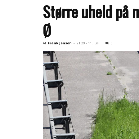
Større uheld på 
Ø
Af
Frank Jensen
-
21:29 - 11. juli
0