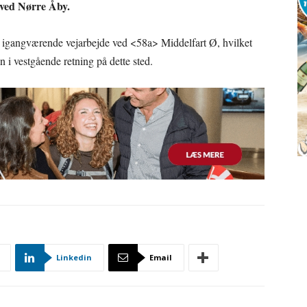
 ved Nørre Åby.
t igangværende vejarbejde ved <58a> Middelfart Ø, hvilket
n i vestgående retning på dette sted.
Linkedin
Email