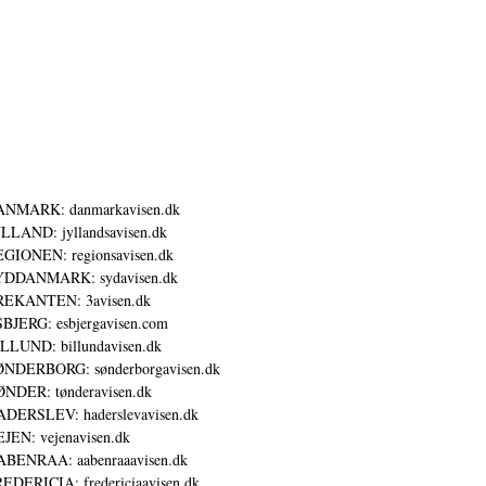
ANMARK: danmarkavisen.dk
LLAND: jyllandsavisen.dk
GIONEN: regionsavisen.dk
YDDANMARK: sydavisen.dk
REKANTEN: 3avisen.dk
BJERG: esbjergavisen.com
LLUND: billundavisen.dk
NDERBORG: sønderborgavisen.dk
NDER: tønderavisen.dk
DERSLEV: haderslevavisen.dk
JEN: vejenavisen.dk
BENRAA: aabenraaavisen.dk
EDERICIA: fredericiaavisen.dk