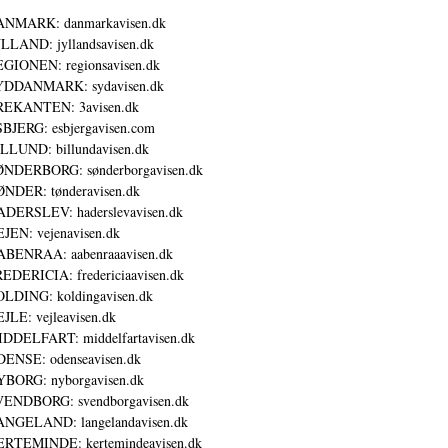
ANMARK: danmarkavisen.dk
LLAND: jyllandsavisen.dk
GIONEN: regionsavisen.dk
YDDANMARK: sydavisen.dk
REKANTEN: 3avisen.dk
BJERG: esbjergavisen.com
LLUND: billundavisen.dk
NDERBORG: sønderborgavisen.dk
NDER: tønderavisen.dk
DERSLEV: haderslevavisen.dk
JEN: vejenavisen.dk
BENRAA: aabenraaavisen.dk
EDERICIA: fredericiaavisen.dk
LDING: koldingavisen.dk
JLE: vejleavisen.dk
DDELFART: middelfartavisen.dk
ENSE: odenseavisen.dk
BORG: nyborgavisen.dk
ENDBORG: svendborgavisen.dk
NGELAND: langelandavisen.dk
RTEMINDE: kertemindeavisen.dk