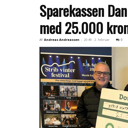
Sparekassen Danm
med 25.000 kro
Af
Andreas Andreassen
-
20:49 - 2. februar
0