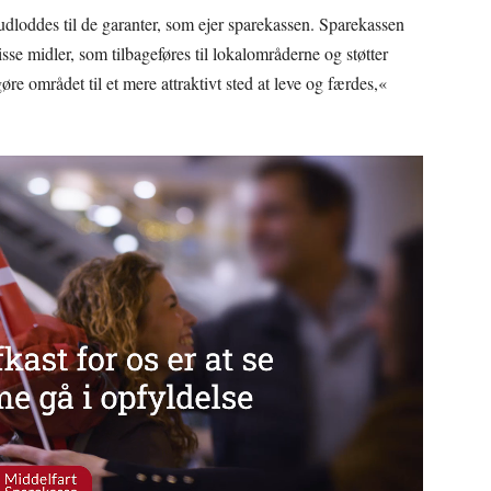
dloddes til de garanter, som ejer sparekassen. Sparekassen
e midler, som tilbageføres til lokalområderne og støtter
gøre området til et mere attraktivt sted at leve og færdes,«