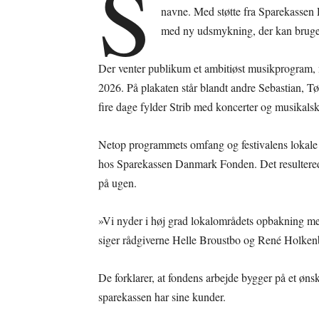
S
navne. Med støtte fra Sparekassen 
med ny udsmykning, der kan bruges 
Der venter publikum et ambitiøst musikprogram, når 
2026. På plakaten står blandt andre Sebastian, Tø
fire dage fylder Strib med koncerter og musikalsk
Netop programmets omfang og festivalens lokale f
hos Sparekassen Danmark Fonden. Det resulterede
på ugen.
»Vi nyder i høj grad lokalområdets opbakning 
siger rådgiverne Helle Broustbo og René Holkenb
De forklarer, at fondens arbejde bygger på et øns
sparekassen har sine kunder.