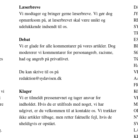
Læserbreve
D
Vi modtager og bringer gerne læserbreve. Vi gør dog
JY
opmærksom på, at læserbrevet skal være unikt og
RE
udelukkende indsendt til os.
S
T
Debat
ES
Vi er glade for alle kommentarer på vores artikler. Dog
BI
modererer vi kommentarer for personangreb, racisme,
SØ
es
had og angreb på privatlivet.
TØ
HA
Du kan skrive til os på
VE
redaktion@sydavisen.dk
AA
FR
Klager
 vi
KO
i
Vi er tilmeldt pressenævnet og tager ansvar for
VE
ere
indholdet. Hvis du er utilfreds med noget, vi har
MI
udgivet, er du velkommen til at kontakte os. Vi trækker
OD
ikke artikler tilbage, men retter faktuelle fejl, hvis de
NY
uheldigvis er opstået.
SV
g.
LA
KE