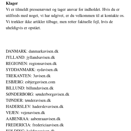
Klager
Vi er tilmeldt pressenævnet og tager ansvar for indholdet. Hvis du er
utilfreds med noget, vi har udgivet, er du velkommen til at kontakte os.
Vi trækker ikke artikler tilbage, men retter faktuelle fejl, hvis de
uheldigvis er opstået.
DANMARK: danmarkavisen.dk
JYLLAND: jyllandsavisen.dk
REGIONEN: regionsavisen.dk
SYDDANMARK: sydavisen.dk
TREKANTEN: 3avisen.dk
ESBJERG: esbjergavisen.com
BILLUND: billundavisen.dk
SØNDERBORG: sønderborgavisen.dk
TØNDER: tønderavisen.dk
HADERSLEV: haderslevavisen.dk
VEJEN: vejenavisen.dk
AABENRAA: aabenraaavisen.dk
FREDERICIA: fredericiaavisen.dk
KOLDING: koldingavisen.dk