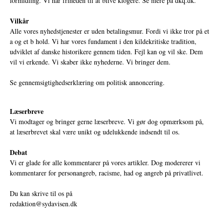
formidling. Vi har friheden til at blive klogere. Se mere på
dkq.dk.
Vilkår
Alle vores nyhedstjenester er uden betalingsmur. Fordi vi ikke tror på et
a og et b hold. Vi har vores fundament i den kildekritiske tradition,
udviklet af danske historikere gennem tiden. Fejl kan og vil ske. Dem
vil vi erkende. Vi skaber ikke nyhederne. Vi bringer dem.
Se gennemsigtighedserklæring om politisk annoncering.
Læserbreve
Vi modtager og bringer gerne læserbreve. Vi gør dog opmærksom på,
at læserbrevet skal være unikt og udelukkende indsendt til os.
Debat
Vi er glade for alle kommentarer på vores artikler. Dog modererer vi
kommentarer for personangreb, racisme, had og angreb på privatlivet.
Du kan skrive til os på
redaktion@sydavisen.dk