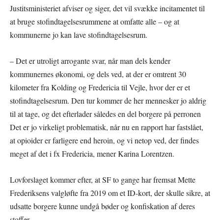
Justitsministeriet afviser og siger, det vil svække incitamentet til
at bruge stofindtagelsesrummene at omfatte alle – og at
kommunerne jo kan lave stofindtagelsesrum.
– Det er utroligt arrogante svar, når man dels kender
kommunernes økonomi, og dels ved, at der er omtrent 30
kilometer fra Kolding og Fredericia til Vejle, hvor der er et
stofindtagelsesrum. Den tur kommer de her mennesker jo aldrig
til at tage, og det efterlader således en del borgere på perronen
Det er jo virkeligt problematisk, når nu en rapport har fastslået,
at opioider er farligere end heroin, og vi netop ved, der findes
meget af det i fx Fredericia, mener Karina Lorentzen.
Lovforslaget kommer efter, at SF to gange har fremsat Mette
Frederiksens valgløfte fra 2019 om et ID-kort, der skulle sikre, at
udsatte borgere kunne undgå bøder og konfiskation af deres
stoffer.