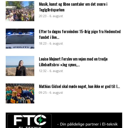
Musik, kunst og åbne samtaler om det svære i
Teglgårdsparken
20:23 - 6. august
Efter to døgns forsvinden: 15-årig pige fra Hedensted
fundet i live...
18:23 - 6. august
Louise Mejnert Ferslev om vejen mod en tredje
Lillebæltsbro: »Jeg synes,...
12:32 - 6. august
Mathias Gidsel skal møde noget, han ikke er god til: I...
09:25 - 6. august