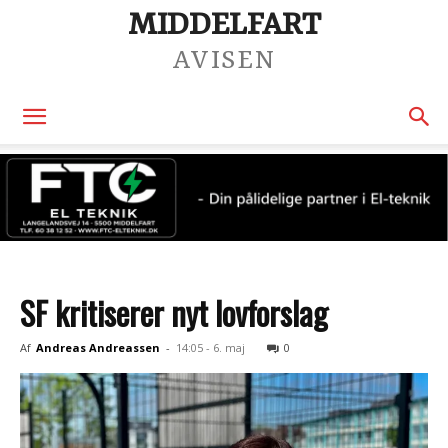
MIDDELFART
AVISEN
SF kritiserer nyt lovforslag
Af
Andreas Andreassen
-
14:05 - 6. maj
0