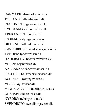
DANMARK: danmarkavisen.dk
JYLLAND: jyllandsavisen.dk
REGIONEN: regionsavisen.dk
SYDDANMARK: sydavisen.dk
TREKANTEN: 3avisen.dk
ESBJERG: esbjergavisen.com
BILLUND: billundavisen.dk
SØNDERBORG: sønderborgavisen.dk
TØNDER: tønderavisen.dk
HADERSLEV: haderslevavisen.dk
VEJEN: vejenavisen.dk
AABENRAA: aabenraaavisen.dk
FREDERICIA: fredericiaavisen.dk
KOLDING: koldingavisen.dk
VEJLE: vejleavisen.dk
MIDDELFART: middelfartavisen.dk
ODENSE: odenseavisen.dk
NYBORG: nyborgavisen.dk
SVENDBORG: svendborgavisen.dk