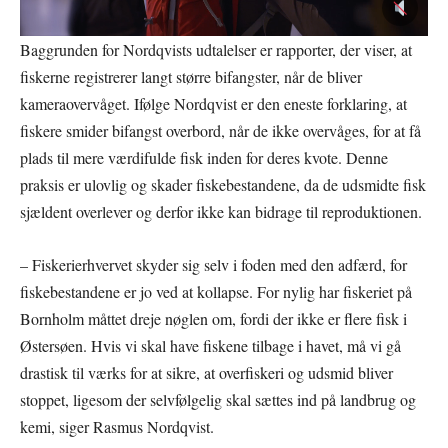
Baggrunden for Nordqvists udtalelser er rapporter, der viser, at
fiskerne registrerer langt større bifangster, når de bliver
kameraovervåget. Ifølge Nordqvist er den eneste forklaring, at
fiskere smider bifangst overbord, når de ikke overvåges, for at få
plads til mere værdifulde fisk inden for deres kvote. Denne
praksis er ulovlig og skader fiskebestandene, da de udsmidte fisk
sjældent overlever og derfor ikke kan bidrage til reproduktionen.
– Fiskerierhvervet skyder sig selv i foden med den adfærd, for
fiskebestandene er jo ved at kollapse. For nylig har fiskeriet på
Bornholm måttet dreje nøglen om, fordi der ikke er flere fisk i
Østersøen. Hvis vi skal have fiskene tilbage i havet, må vi gå
drastisk til værks for at sikre, at overfiskeri og udsmid bliver
stoppet, ligesom der selvfølgelig skal sættes ind på landbrug og
kemi, siger Rasmus Nordqvist.