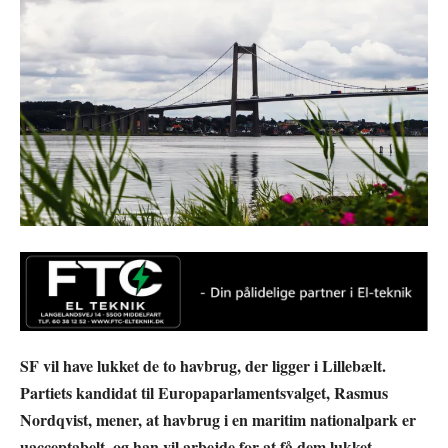
SF vil have lukket de to havbrug, der ligger i Lillebælt.
Partiets kandidat til Europaparlamentsvalget, Rasmus
Nordqvist, mener, at havbrug i en maritim nationalpark er
uacceptabelt, og han vil arbejde for at få dem lukket.