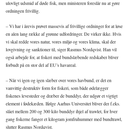
ulovligt udsmid af døde fisk, men ministeren foreslår nu at gøre
ordningen frivillig.
– Vi har i årevis prøvet massevis af frivillige ordninger for at løse
en alen lang række af grønne udfordringer. De virker ikke. Hvis
vi skal redde vores natur, vores miljø og vores klima, skal der
lovgivning og sanktioner til, siger Rasmus Nordqvist. Han vil
også arbejde for, at fiskeri med bundslæbende redskaber bliver
forbudt på en stor del af EU’s havareal.
– Når vi igen og igen slæber over vores havbund, er det en
vanvittig destruktiv form for fiskeri, som både ødelægger
fiskenes levesteder og dræber de bunddyr, der udgør et vigtigt
element i fødekæden. Ifølge Aarhus Universitet bliver der f.eks.
slået mellem 200 og 300 kilo bunddyr ihjel af trawlet, for hver
gang fiskerne fanger et kilogram jomfruhummer med bundtrawl,
slutter Rasmus Nordqvist.