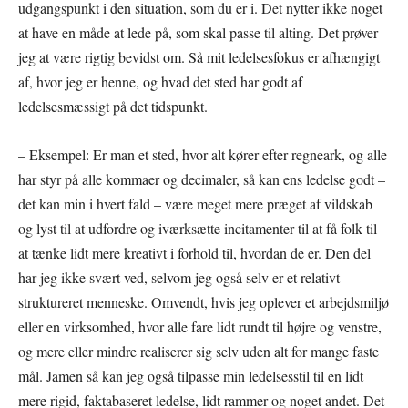
udgangspunkt i den situation, som du er i. Det nytter ikke noget
at have en måde at lede på, som skal passe til alting. Det prøver
jeg at være rigtig bevidst om. Så mit ledelsesfokus er afhængigt
af, hvor jeg er henne, og hvad det sted har godt af
ledelsesmæssigt på det tidspunkt.
– Eksempel: Er man et sted, hvor alt kører efter regneark, og alle
har styr på alle kommaer og decimaler, så kan ens ledelse godt –
det kan min i hvert fald – være meget mere præget af vildskab
og lyst til at udfordre og iværksætte incitamenter til at få folk til
at tænke lidt mere kreativt i forhold til, hvordan de er. Den del
har jeg ikke svært ved, selvom jeg også selv er et relativt
struktureret menneske. Omvendt, hvis jeg oplever et arbejdsmiljø
eller en virksomhed, hvor alle fare lidt rundt til højre og venstre,
og mere eller mindre realiserer sig selv uden alt for mange faste
mål. Jamen så kan jeg også tilpasse min ledelsesstil til en lidt
mere rigid, faktabaseret ledelse, lidt rammer og noget andet. Det