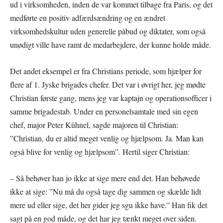
ud i virksomheden, inden de var kommet tilbage fra Paris, og det
medførte en positiv adfærdsændring og en ændret
virksomhedskultur uden generelle påbud og diktater, som også
unødigt ville have ramt de medarbejdere, der kunne holde måde.
Det andet eksempel er fra Christians periode, som hjælper for
flere af 1. Jyske brigades chefer. Det var i øvrigt her, jeg mødte
Christian første gang, mens jeg var kaptajn og operationsofficer i
samme brigadestab. Under en personelsamtale med sin egen
chef, major Peter Kühnel, sagde majoren til Christian:
”Christian, du er altid meget venlig og hjælpsom. Ja. Man kan
også blive for venlig og hjælpsom”. Hertil siger Christian:
– Så behøver han jo ikke at sige mere end det. Han behøvede
ikke at sige: ”Nu må du også tage dig sammen og skælde lidt
mere ud eller sige, det her gider jeg sgu ikke have.” Han fik det
sagt på en god måde, og det har jeg tænkt meget over siden.