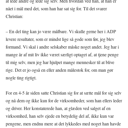
at lede andre og lede sig selv. Men hvordan ved han, at han er
nået i mål med det, som han har sat sig for. Til det svarer
Christian:
– En del ting kan jo være målbare. Vi skulle gerne her i ADP
levere resultater, som er mindst lige så gode som før, jeg blev
formand. Vi skal i andre selskaber måske noget andet. Jeg har i
mange år af mit liv ikke været særligt optaget af, at tjene penge
til mig selv, men jeg har hjulpet mange mennesker til at blive
rige. Det er jo også en eller anden målestok for, om man gør
nogle ting rigtigt.
For en 4-5 år siden satte Christian sig for at sætte mål for sig selv
og nå dem og ikke kun for de virksomheder, som han ellers leder
og driver. Her konstaterede han, at glæden ved salget af en
virksomhed, han selv ejede en betydelig del af, ikke kun var
pengene, men endnu mere at det lykkedes med noget han havde