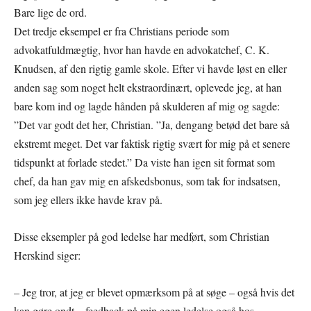
Bare lige de ord.
Det tredje eksempel er fra Christians periode som
advokatfuldmægtig, hvor han havde en advokatchef, C. K.
Knudsen, af den rigtig gamle skole. Efter vi havde løst en eller
anden sag som noget helt ekstraordinært, oplevede jeg, at han
bare kom ind og lagde hånden på skulderen af mig og sagde:
”Det var godt det her, Christian. ”Ja, dengang betød det bare så
ekstremt meget. Det var faktisk rigtig svært for mig på et senere
tidspunkt at forlade stedet.” Da viste han igen sit format som
chef, da han gav mig en afskedsbonus, som tak for indsatsen,
som jeg ellers ikke havde krav på.
Disse eksempler på god ledelse har medført, som Christian
Herskind siger:
– Jeg tror, at jeg er blevet opmærksom på at søge – også hvis det
kan gøre ondt – feedback på min egen ledelse også hos