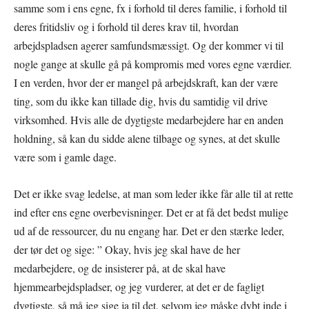
samme som i ens egne, fx i forhold til deres familie, i forhold til
deres fritidsliv og i forhold til deres krav til, hvordan
arbejdspladsen agerer samfundsmæssigt. Og der kommer vi til
nogle gange at skulle gå på kompromis med vores egne værdier.
I en verden, hvor der er mangel på arbejdskraft, kan der være
ting, som du ikke kan tillade dig, hvis du samtidig vil drive
virksomhed. Hvis alle de dygtigste medarbejdere har en anden
holdning, så kan du sidde alene tilbage og synes, at det skulle
være som i gamle dage.
Det er ikke svag ledelse, at man som leder ikke får alle til at rette
ind efter ens egne overbevisninger. Det er at få det bedst mulige
ud af de ressourcer, du nu engang har. Det er den stærke leder,
der tør det og sige: ” Okay, hvis jeg skal have de her
medarbejdere, og de insisterer på, at de skal have
hjemmearbejdspladser, og jeg vurderer, at det er de fagligt
dygtigste, så må jeg sige ja til det, selvom jeg måske dybt inde i