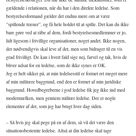
gældende i relationen, når du har i den direkte ledelse. Som
bestyrelsesformand gælder det endnu mere om at være
”spillende træner”, og få hele holdet til at spille. Det kan du ikke
bare gøre ved at råbe af dem, fordi bestyrelsesmedlemmer er jo,
lidt ligesom i frivillige organisationer, noget andet. Ikke nogen,
der nødvendigvis skal leve af det, men som bidrager til en vis
grad frivilligt. De kan i hvert fald sige nej, farvel og tak, hvis de
bliver udsat for en ledelse, som de ikke synes er OK.
Jeg er helt sikker på, at min ledelsesstil er formet ret meget mere
af min militære baggrund, end den er formet af min juridiske
baggrund. Hovedbegreberne i god ledelse fik jeg ikke ind med
modermælken, men gennem militær ledelse. Der er nogle
elementer af det, som jeg har brugt hver dag siden.
– Så hvis jeg skal pege på en af dem, så vil det være den
situationsbestemte ledelse. Altså at din ledelse skal tage