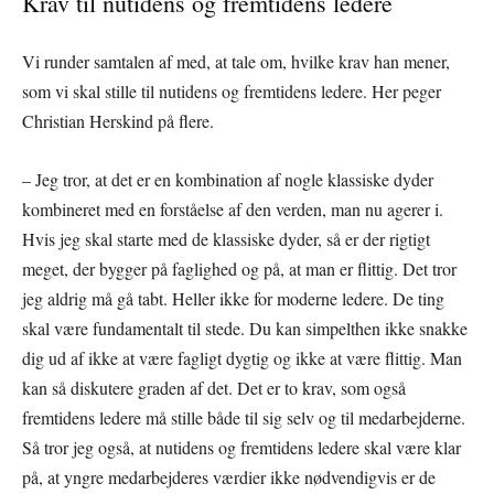
Krav til nutidens og fremtidens ledere
Vi runder samtalen af med, at tale om, hvilke krav han mener,
som vi skal stille til nutidens og fremtidens ledere. Her peger
Christian Herskind på flere.
– Jeg tror, at det er en kombination af nogle klassiske dyder
kombineret med en forståelse af den verden, man nu agerer i.
Hvis jeg skal starte med de klassiske dyder, så er der rigtigt
meget, der bygger på faglighed og på, at man er flittig. Det tror
jeg aldrig må gå tabt. Heller ikke for moderne ledere. De ting
skal være fundamentalt til stede. Du kan simpelthen ikke snakke
dig ud af ikke at være fagligt dygtig og ikke at være flittig. Man
kan så diskutere graden af det. Det er to krav, som også
fremtidens ledere må stille både til sig selv og til medarbejderne.
Så tror jeg også, at nutidens og fremtidens ledere skal være klar
på, at yngre medarbejderes værdier ikke nødvendigvis er de