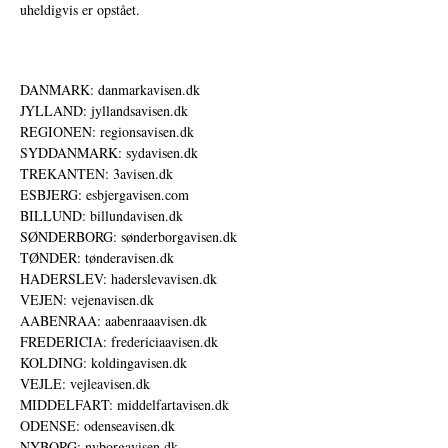
uheldigvis er opstået.
DANMARK: danmarkavisen.dk
JYLLAND: jyllandsavisen.dk
REGIONEN: regionsavisen.dk
SYDDANMARK: sydavisen.dk
TREKANTEN: 3avisen.dk
ESBJERG: esbjergavisen.com
BILLUND: billundavisen.dk
SØNDERBORG: sønderborgavisen.dk
TØNDER: tønderavisen.dk
HADERSLEV: haderslevavisen.dk
VEJEN: vejenavisen.dk
AABENRAA: aabenraaavisen.dk
FREDERICIA: fredericiaavisen.dk
KOLDING: koldingavisen.dk
VEJLE: vejleavisen.dk
MIDDELFART: middelfartavisen.dk
ODENSE: odenseavisen.dk
NYBORG: nyborgavisen.dk