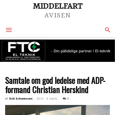
MIDDELFART
AVISEN
Samtale om god ledelse med ADP-
formand Christian Herskind
Af
Erik Schwensen
-
20:51 - 4. marts
0