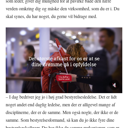
som leder, giver dig mulighed for at påvirke både den nære
verden omkring dig og måske den virksomhed, som du er i. Du
skal synes, du har noget, du gerne vil bidrage med.
– I dag bedriver jeg jo i høj grad bestyrelsesledelse. Det er lidt
noget andet end daglig ledelse, men der er alligevel mange af
disciplinerne, der er de samme. Men også nogle, der ikke er de
samme. Som bestyrelsesformand, så kan du jo ikke fyre dine
bestyrelseskolleger. Du har ikke de samme mekanismer, som er