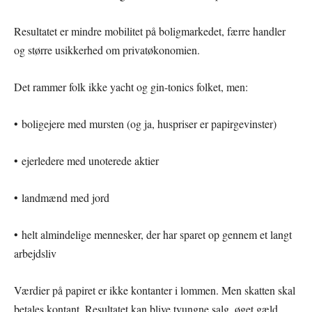
Resultatet er mindre mobilitet på boligmarkedet, færre handler
og større usikkerhed om privatøkonomien.
Det rammer folk ikke yacht og gin-tonics folket, men:
• boligejere med mursten (og ja, huspriser er papirgevinster)
• ejerledere med unoterede aktier
• landmænd med jord
• helt almindelige mennesker, der har sparet op gennem et langt
arbejdsliv
Værdier på papiret er ikke kontanter i lommen. Men skatten skal
betales kontant. Resultatet kan blive tvungne salg, øget gæld