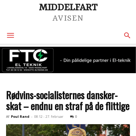
MIDDELFART
AVISEN
Rødvins-socialisternes dansker-
skat – endnu en straf på de flittige
Af
Poul Rand
-
08:12 - 27. februar
0