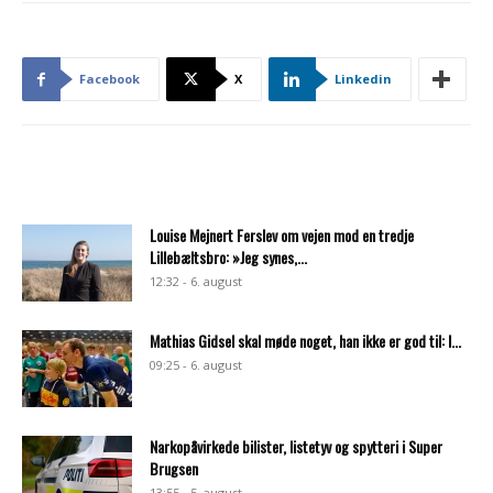
Facebook
X
Linkedin
Louise Mejnert Ferslev om vejen mod en tredje
Lillebæltsbro: »Jeg synes,...
12:32 - 6. august
Mathias Gidsel skal møde noget, han ikke er god til: I...
09:25 - 6. august
Narkopåvirkede bilister, listetyv og spytteri i Super
Brugsen
13:55 - 5. august