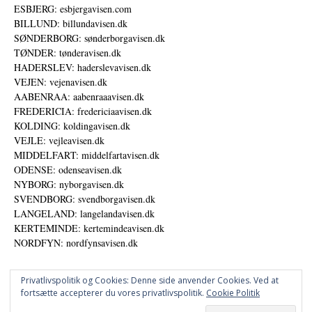
ESBJERG: esbjergavisen.com
BILLUND: billundavisen.dk
SØNDERBORG: sønderborgavisen.dk
TØNDER: tønderavisen.dk
HADERSLEV: haderslevavisen.dk
VEJEN: vejenavisen.dk
AABENRAA: aabenraaavisen.dk
FREDERICIA: fredericiaavisen.dk
KOLDING: koldingavisen.dk
VEJLE: vejleavisen.dk
MIDDELFART: middelfartavisen.dk
ODENSE: odenseavisen.dk
NYBORG: nyborgavisen.dk
SVENDBORG: svendborgavisen.dk
LANGELAND: langelandavisen.dk
KERTEMINDE: kertemindeavisen.dk
NORDFYN: nordfynsavisen.dk
Privatlivspolitik og Cookies: Denne side anvender Cookies. Ved at
fortsætte accepterer du vores privatlivspolitik.
Cookie Politik
Annoncer
Udgiver