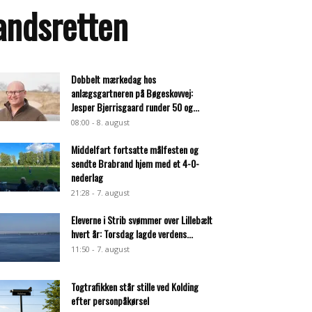
andsretten
Dobbelt mærkedag hos
anlægsgartneren på Bøgeskovvej:
Jesper Bjerrisgaard runder 50 og...
08:00 - 8. august
Middelfart fortsatte målfesten og
sendte Brabrand hjem med et 4-0-
nederlag
21:28 - 7. august
Eleverne i Strib svømmer over Lillebælt
hvert år: Torsdag lagde verdens...
11:50 - 7. august
Togtrafikken står stille ved Kolding
efter personpåkørsel