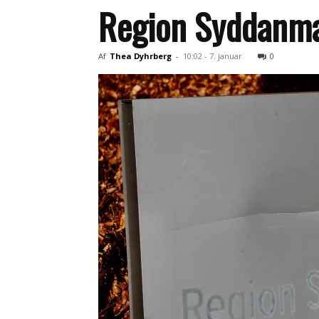
Region Syddanma
Af
Thea Dyhrberg
-
10:02 - 7. januar
0