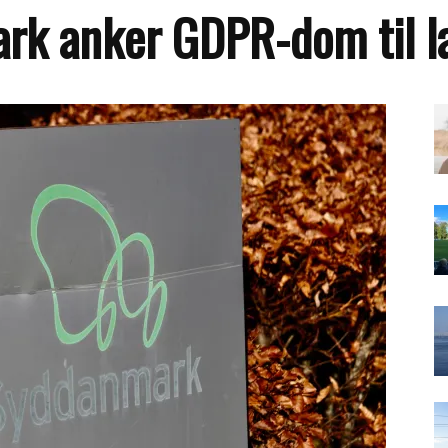
rk anker GDPR-dom til l