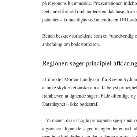
på regionens hjemmeside. Præsentationen indehol
Det andet forhold omhandlede en database, hvor 
patienter – kunne tilgås ved at ændre en URL-adr
Retten beskrev forholdene som en “unødvendig og 
anbefaling om bødestørrelsen.
Regionen søger principiel afklarin
IT-direktør Morten Lundgaard fra Region Syddanm
at anke skyldes et ønske om at få belyst principi
fremhæver, at lignende sager i både offentlige og
Datatilsynet – ikke bødestraf.
– Vi mener, der er nogle principielle spørgsmål i s
afgørelser i lignende sager, mangler der en rød trå
men intet bødeforlæg, og det er denne afgørelse, 