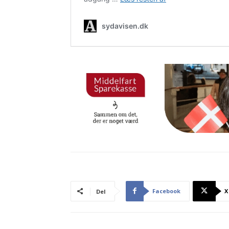
Facebook
X
Del