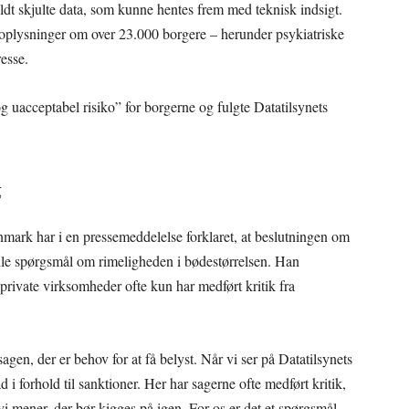
dt skjulte data, som kunne hentes frem med teknisk indsigt.
oplysninger om over 23.000 borgere – herunder psykiatriske
esse.
uacceptabel risiko” for borgerne og fulgte Datatilsynets
g
ark har i en pressemeddelelse forklaret, at beslutningen om
elle spørgsmål om rimeligheden i bødestørrelsen. Han
 private virksomheder ofte kun har medført kritik fra
agen, der er behov for at få belyst. Når vi ser på Datatilsynets
d i forhold til sanktioner. Her har sagerne ofte medført kritik,
vi mener, der bør kigges på igen. For os er det et spørgsmål