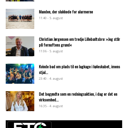
Manden, der slukkede for alarmerne
11:40 - 5. august
Christian Jørgensen om tredje Lillebæltsbro: »Jeg står
på fornuftens grund«
11:06 - 5. august
Kvinde bad om plads til en lagkage i køleskabet, imens
stjal...
23:40 - 4. august
Det begyndte som en redningsaktion, i dag er det en
virksomhed...
16:35 - 4. august