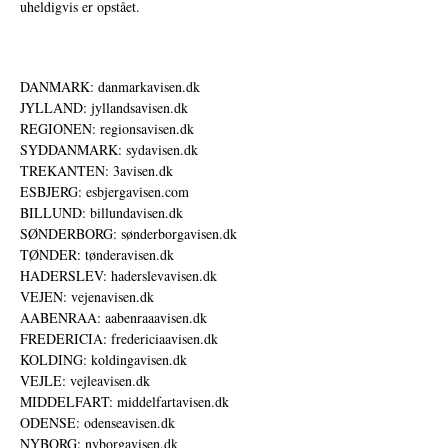
uheldigvis er opstået.
DANMARK: danmarkavisen.dk
JYLLAND: jyllandsavisen.dk
REGIONEN: regionsavisen.dk
SYDDANMARK: sydavisen.dk
TREKANTEN: 3avisen.dk
ESBJERG: esbjergavisen.com
BILLUND: billundavisen.dk
SØNDERBORG: sønderborgavisen.dk
TØNDER: tønderavisen.dk
HADERSLEV: haderslevavisen.dk
VEJEN: vejenavisen.dk
AABENRAA: aabenraaavisen.dk
FREDERICIA: fredericiaavisen.dk
KOLDING: koldingavisen.dk
VEJLE: vejleavisen.dk
MIDDELFART: middelfartavisen.dk
ODENSE: odenseavisen.dk
NYBORG: nyborgavisen.dk