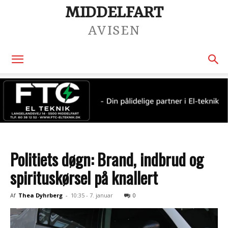
MIDDELFART
AVISEN
Politiets døgn: Brand, indbrud og
spirituskørsel på knallert
Af
Thea Dyhrberg
-
10:35 - 7. januar
0