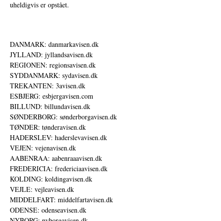
uheldigvis er opstået.
DANMARK: danmarkavisen.dk
JYLLAND: jyllandsavisen.dk
REGIONEN: regionsavisen.dk
SYDDANMARK: sydavisen.dk
TREKANTEN: 3avisen.dk
ESBJERG: esbjergavisen.com
BILLUND: billundavisen.dk
SØNDERBORG: sønderborgavisen.dk
TØNDER: tønderavisen.dk
HADERSLEV: haderslevavisen.dk
VEJEN: vejenavisen.dk
AABENRAA: aabenraaavisen.dk
FREDERICIA: fredericiaavisen.dk
KOLDING: koldingavisen.dk
VEJLE: vejleavisen.dk
MIDDELFART: middelfartavisen.dk
ODENSE: odenseavisen.dk
NYBORG: nyborgavisen.dk