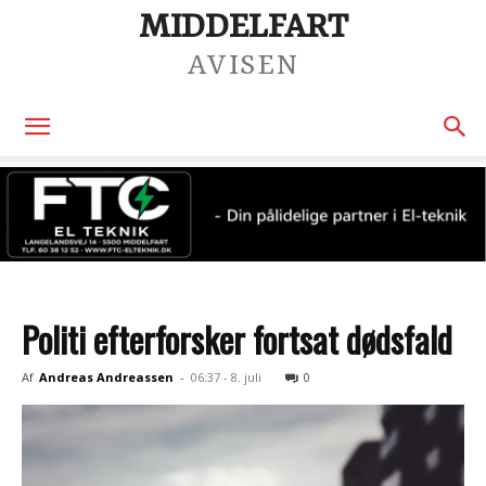
MIDDELFART
AVISEN
Politi efterforsker fortsat dødsfald
Af
Andreas Andreassen
-
06:37 - 8. juli
0