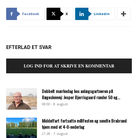
Facebook
X
Linkedin
EFTERLAD ET SVAR
LOG IND FOR AT SKRIVE EN KOMMENTAR
Dobbelt mærkedag hos anlægsgartneren på
Bøgeskovvej: Jesper Bjerrisgaard runder 50 og...
08:00 - 8. august
Middelfart fortsatte målfesten og sendte Brabrand
hjem med et 4-0-nederlag
21:28 - 7. august