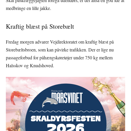
Skal påskeæggejagten foregå udendørs, er det altså en god idé at
medbringe en lille jakke.
Kraftig blæst på Storebælt
Fredag morgen advarer Vejdirektoratet om kraftig blæst på
Storebæltsbroen, som kan påvirke trafikken. Der er lige nu
passageforbud for påhængskøretøjer under 750 kg mellem
Halsskov og Knudshoved.