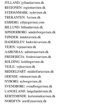
JYLLAND: jyllandsavisen.dk
REGIONEN: regionsavisen.dk
SYDDANMARK: sydavisen.dk
TREKANTEN: 3avisen.dk
ESBJERG: esbjergavisen.com
BILLUND: billundavisen.dk
SØNDERBORG: sønderborgavisen.dk
TØNDER: tønderavisen.dk
HADERSLEV: haderslevavisen.dk
VEJEN: vejenavisen.dk
AABENRAA: aabenraaavisen.dk
FREDERICIA: fredericiaavisen.dk
KOLDING: koldingavisen.dk
VEJLE: vejleavisen.dk
MIDDELFART: middelfartavisen.dk
ODENSE: odenseavisen.dk
NYBORG: nyborgavisen.dk
SVENDBORG: svendborgavisen.dk
LANGELAND: langelandavisen.dk
KERTEMINDE: kertemindeavisen.dk
NORDFYN: nordfynsavisen.dk