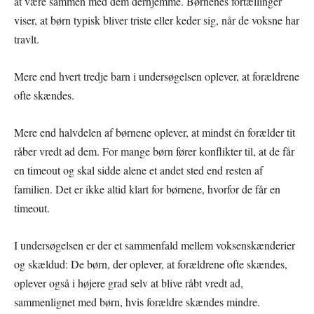
at være sammen med dem derhjemme. Børnenes fortællinger
viser, at børn typisk bliver triste eller keder sig, når de voksne har
travlt.
Mere end hvert tredje barn i undersøgelsen oplever, at forældrene
ofte skændes.
Mere end halvdelen af børnene oplever, at mindst én forælder tit
råber vredt ad dem. For mange børn fører konflikter til, at de får
en timeout og skal sidde alene et andet sted end resten af
familien. Det er ikke altid klart for børnene, hvorfor de får en
timeout.
I undersøgelsen er der et sammenfald mellem voksenskænderier
og skældud: De børn, der oplever, at forældrene ofte skændes,
oplever også i højere grad selv at blive råbt vredt ad,
sammenlignet med børn, hvis forældre skændes mindre.