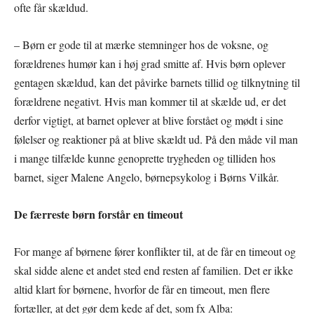
ofte får skældud.
– Børn er gode til at mærke stemninger hos de voksne, og
forældrenes humør kan i høj grad smitte af. Hvis børn oplever
gentagen skældud, kan det påvirke barnets tillid og tilknytning til
forældrene negativt. Hvis man kommer til at skælde ud, er det
derfor vigtigt, at barnet oplever at blive forstået og mødt i sine
følelser og reaktioner på at blive skældt ud. På den måde vil man
i mange tilfælde kunne genoprette trygheden og tilliden hos
barnet, siger Malene Angelo, børnepsykolog i Børns Vilkår.
De færreste børn forstår en timeout
For mange af børnene fører konflikter til, at de får en timeout og
skal sidde alene et andet sted end resten af familien. Det er ikke
altid klart for børnene, hvorfor de får en timeout, men flere
fortæller, at det gør dem kede af det, som fx Alba: