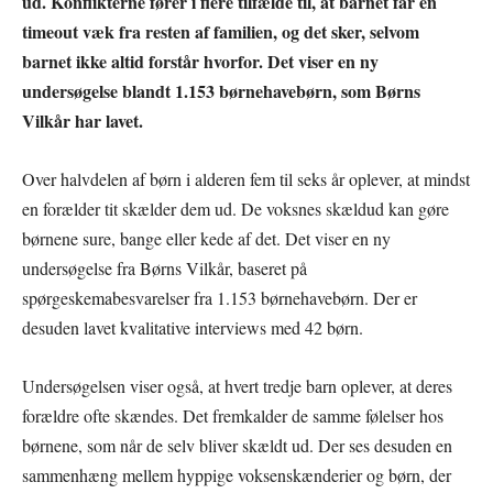
ud. Konflikterne fører i flere tilfælde til, at barnet får en
timeout væk fra resten af familien, og det sker, selvom
barnet ikke altid forstår hvorfor. Det viser en ny
undersøgelse blandt 1.153 børnehavebørn, som Børns
Vilkår har lavet.
Over halvdelen af børn i alderen fem til seks år oplever, at mindst
en forælder tit skælder dem ud. De voksnes skældud kan gøre
børnene sure, bange eller kede af det. Det viser en ny
undersøgelse fra Børns Vilkår, baseret på
spørgeskemabesvarelser fra 1.153 børnehavebørn. Der er
desuden lavet kvalitative interviews med 42 børn.
Undersøgelsen viser også, at hvert tredje barn oplever, at deres
forældre ofte skændes. Det fremkalder de samme følelser hos
børnene, som når de selv bliver skældt ud. Der ses desuden en
sammenhæng mellem hyppige voksenskænderier og børn, der