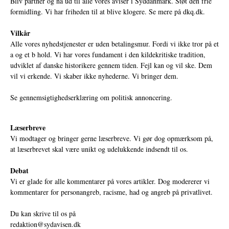
Bliv partner og nå ud til alle vores aviser i Syddanmark. Støt den frie
formidling. Vi har friheden til at blive klogere. Se mere på
dkq.dk.
Vilkår
Alle vores nyhedstjenester er uden betalingsmur. Fordi vi ikke tror på et
a og et b hold. Vi har vores fundament i den kildekritiske tradition,
udviklet af danske historikere gennem tiden. Fejl kan og vil ske. Dem
vil vi erkende. Vi skaber ikke nyhederne. Vi bringer dem.
Se gennemsigtighedserklæring om politisk annoncering.
Læserbreve
Vi modtager og bringer gerne læserbreve. Vi gør dog opmærksom på,
at læserbrevet skal være unikt og udelukkende indsendt til os.
Debat
Vi er glade for alle kommentarer på vores artikler. Dog modererer vi
kommentarer for personangreb, racisme, had og angreb på privatlivet.
Du kan skrive til os på
redaktion@sydavisen.dk