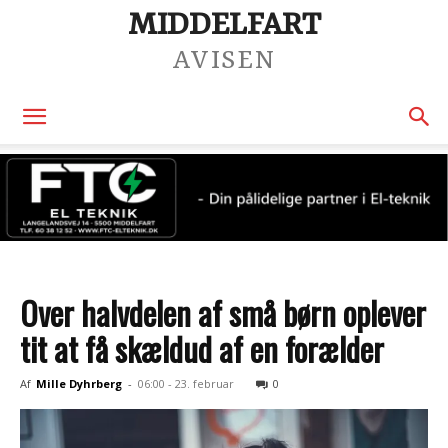
MIDDELFART
AVISEN
Over halvdelen af små børn oplever
tit at få skældud af en forælder
Af
Mille Dyhrberg
-
06:00 - 23. februar
0