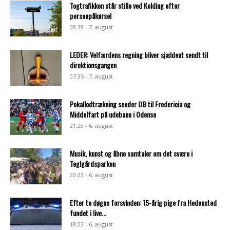
Togtrafikken står stille ved Kolding efter
personpåkørsel
08:39 - 7. august
LEDER: Velfærdens regning bliver sjældent sendt til
direktionsgangen
07:35 - 7. august
Pokallodtrækning sender OB til Fredericia og
Middelfart på udebane i Odense
21:28 - 6. august
Musik, kunst og åbne samtaler om det svære i
Teglgårdsparken
20:23 - 6. august
Efter to døgns forsvinden: 15-årig pige fra Hedensted
fundet i live...
18:23 - 6. august