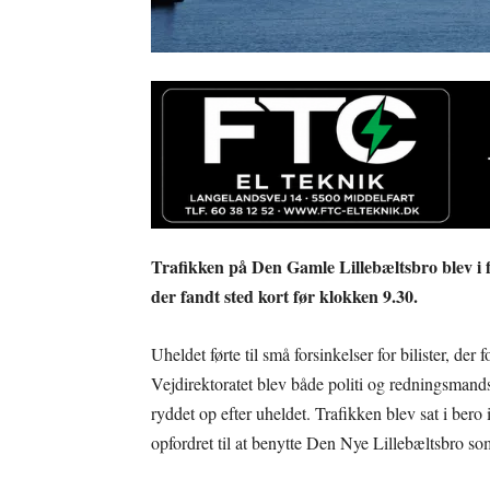
Trafikken på Den Gamle Lillebæltsbro blev i f
der fandt sted kort før klokken 9.30.
Uheldet førte til små forsinkelser for bilister, de
Vejdirektoratet blev både politi og redningsmandsk
ryddet op efter uheldet. Trafikken blev sat i bero 
opfordret til at benytte Den Nye Lillebæltsbro som