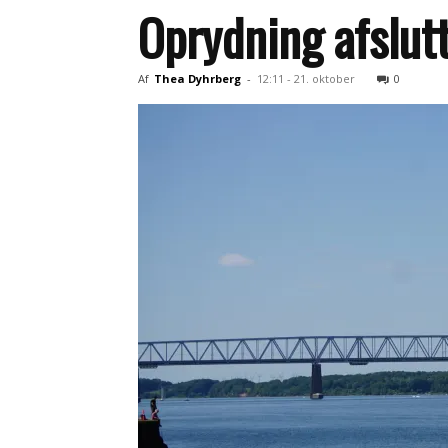
Oprydning afslutt
Af
Thea Dyhrberg
-
12:11 - 21. oktober
0