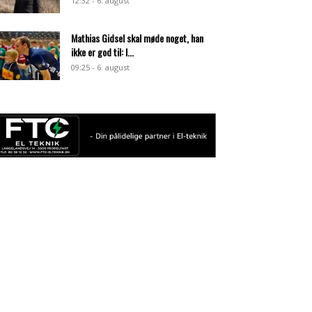
12:32 - 6. august
Mathias Gidsel skal møde noget, han
ikke er god til: I...
09:25 - 6. august