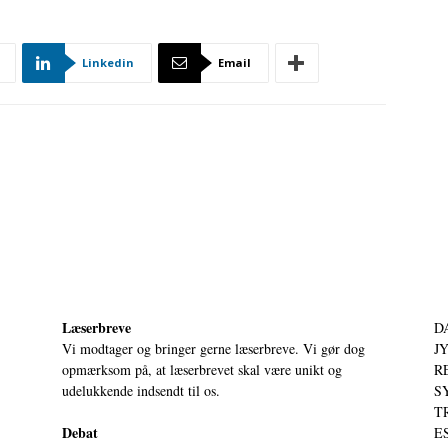
Linkedin
Email
Læserbreve
D
Vi modtager og bringer gerne læserbreve. Vi gør dog
JY
opmærksom på, at læserbrevet skal være unikt og
RE
udelukkende indsendt til os.
S
T
Debat
ES