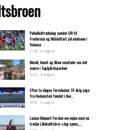
æltsbroen
Pokallodtrækning sender OB til
Fredericia og Middelfart på udebane i
Odense
21:28 - 6. august
Musik, kunst og åbne samtaler om det
svære i Teglgårdsparken
20:23 - 6. august
Efter to døgns forsvinden: 15-årig pige
fra Hedensted fundet i live...
18:23 - 6. august
Louise Mejnert Ferslev om vejen mod en
tredje Lillebæltsbro: »Jeg synes,...