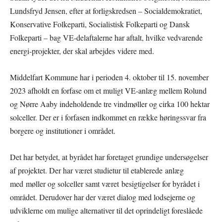
Lundsfryd Jensen, efter at forligskredsen – Socialdemokratiet,
Konservative Folkeparti, Socialistisk Folkeparti og Dansk
Folkeparti – bag VE-delaftalerne har aftalt, hvilke vedvarende
energi-projekter, der skal arbejdes videre med.
Middelfart Kommune har i perioden 4. oktober til 15. november
2023 afholdt en forfase om et muligt VE-anlæg mellem Rolund
og Nørre Aaby indeholdende tre vindmøller og cirka 100 hektar
solceller. Der er i forfasen indkommet en række høringssvar fra
borgere og institutioner i området.
Det har betydet, at byrådet har foretaget grundige undersøgelser
af projektet. Der har været studietur til etablerede anlæg
med møller og solceller samt været besigtigelser for byrådet i
området. Derudover har der været dialog med lodsejerne og
udviklerne om mulige alternativer til det oprindeligt foreslåede