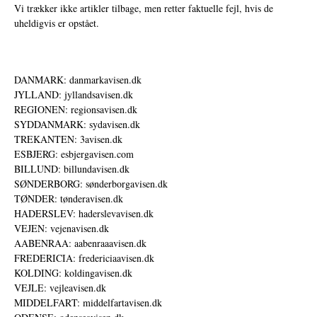
Vi trækker ikke artikler tilbage, men retter faktuelle fejl, hvis de
uheldigvis er opstået.
DANMARK: danmarkavisen.dk
JYLLAND: jyllandsavisen.dk
REGIONEN: regionsavisen.dk
SYDDANMARK: sydavisen.dk
TREKANTEN: 3avisen.dk
ESBJERG: esbjergavisen.com
BILLUND: billundavisen.dk
SØNDERBORG: sønderborgavisen.dk
TØNDER: tønderavisen.dk
HADERSLEV: haderslevavisen.dk
VEJEN: vejenavisen.dk
AABENRAA: aabenraaavisen.dk
FREDERICIA: fredericiaavisen.dk
KOLDING: koldingavisen.dk
VEJLE: vejleavisen.dk
MIDDELFART: middelfartavisen.dk