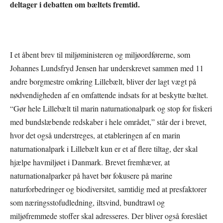
deltager i debatten om bæltets fremtid.
I et åbent brev til miljøministeren og miljøordførerne, som
Johannes Lundsfryd Jensen har underskrevet sammen med 11
andre borgmestre omkring Lillebælt, bliver der lagt vægt på
nødvendigheden af en omfattende indsats for at beskytte bæltet.
“Gør hele Lillebælt til marin naturnationalpark og stop for fiskeri
med bundslæbende redskaber i hele området,” står der i brevet,
hvor det også understreges, at etableringen af en marin
naturnationalpark i Lillebælt kun er et af flere tiltag, der skal
hjælpe havmiljøet i Danmark. Brevet fremhæver, at
naturnationalparker på havet bør fokusere på marine
naturforbedringer og biodiversitet, samtidig med at presfaktorer
som næringsstofudledning, iltsvind, bundtrawl og
miljøfremmede stoffer skal adresseres. Der bliver også foreslået