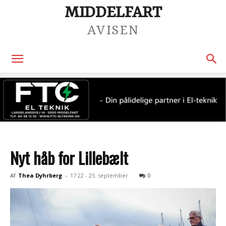
MIDDELFART
AVISEN
Nyt håb for Lillebælt
Af
Thea Dyhrberg
-
17:22 - 25. september
0