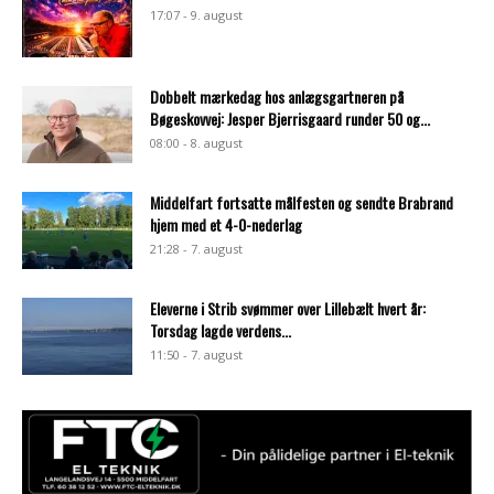
17:07 - 9. august
Dobbelt mærkedag hos anlægsgartneren på
Bøgeskovvej: Jesper Bjerrisgaard runder 50 og...
08:00 - 8. august
Middelfart fortsatte målfesten og sendte Brabrand
hjem med et 4-0-nederlag
21:28 - 7. august
Eleverne i Strib svømmer over Lillebælt hvert år:
Torsdag lagde verdens...
11:50 - 7. august