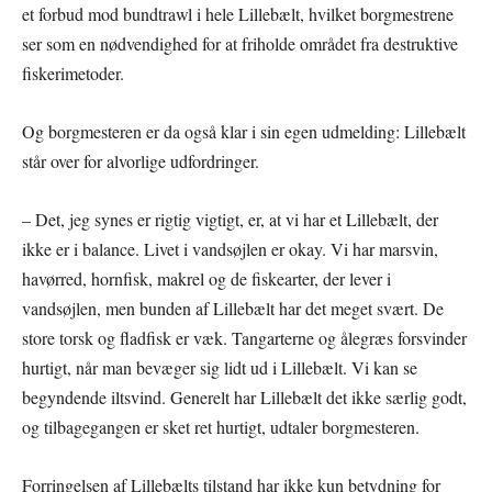
et forbud mod bundtrawl i hele Lillebælt, hvilket borgmestrene
ser som en nødvendighed for at friholde området fra destruktive
fiskerimetoder.
Og borgmesteren er da også klar i sin egen udmelding: Lillebælt
står over for alvorlige udfordringer.
– Det, jeg synes er rigtig vigtigt, er, at vi har et Lillebælt, der
ikke er i balance. Livet i vandsøjlen er okay. Vi har marsvin,
havørred, hornfisk, makrel og de fiskearter, der lever i
vandsøjlen, men bunden af Lillebælt har det meget svært. De
store torsk og fladfisk er væk. Tangarterne og ålegræs forsvinder
hurtigt, når man bevæger sig lidt ud i Lillebælt. Vi kan se
begyndende iltsvind. Generelt har Lillebælt det ikke særlig godt,
og tilbagegangen er sket ret hurtigt, udtaler borgmesteren.
Forringelsen af Lillebælts tilstand har ikke kun betydning for