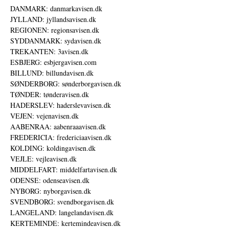
DANMARK: danmarkavisen.dk
JYLLAND: jyllandsavisen.dk
REGIONEN: regionsavisen.dk
SYDDANMARK: sydavisen.dk
TREKANTEN: 3avisen.dk
ESBJERG: esbjergavisen.com
BILLUND: billundavisen.dk
SØNDERBORG: sønderborgavisen.dk
TØNDER: tønderavisen.dk
HADERSLEV: haderslevavisen.dk
VEJEN: vejenavisen.dk
AABENRAA: aabenraaavisen.dk
FREDERICIA: fredericiaavisen.dk
KOLDING: koldingavisen.dk
VEJLE: vejleavisen.dk
MIDDELFART: middelfartavisen.dk
ODENSE: odenseavisen.dk
NYBORG: nyborgavisen.dk
SVENDBORG: svendborgavisen.dk
LANGELAND: langelandavisen.dk
KERTEMINDE: kertemindeavisen.dk