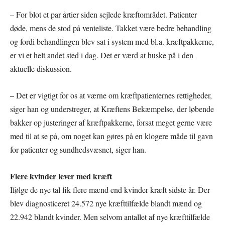
– For blot et par årtier siden sejlede kræftområdet. Patienter
døde, mens de stod på venteliste. Takket være bedre behandling
og fordi behandlingen blev sat i system med bl.a. kræftpakkerne,
er vi et helt andet sted i dag. Det er værd at huske på i den
aktuelle diskussion.
– Det er vigtigt for os at værne om kræftpatienternes rettigheder,
siger han og understreger, at Kræftens Bekæmpelse, der løbende
bakker op justeringer af kræftpakkerne, forsat meget gerne være
med til at se på, om noget kan gøres på en klogere måde til gavn
for patienter og sundhedsvæsnet, siger han.
Flere kvinder lever med kræft
Ifølge de nye tal fik flere mænd end kvinder kræft sidste år. Der
blev diagnosticeret 24.572 nye kræfttilfælde blandt mænd og
22.942 blandt kvinder. Men selvom antallet af nye kræfttilfælde