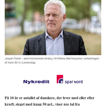
Jesper Fisker - administrerende direkt¿r Kr¾ftens Bek¾mpelse I anledningen
af hans 60 rs f¿dselsdag.
På 10 år er antallet af danskere, der lever med eller efter
kræft, steget med knap 50 pct., viser nye tal fra