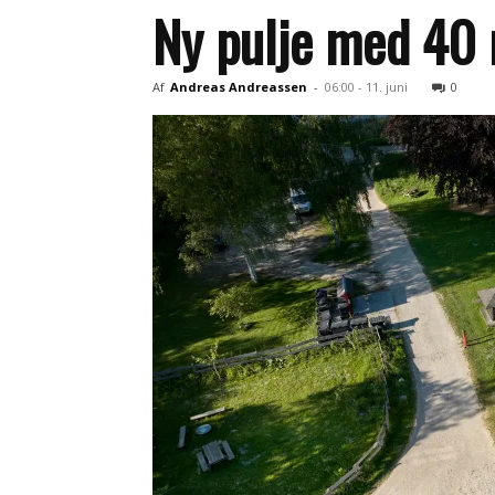
Ny pulje med 40 
Af
Andreas Andreassen
-
06:00 - 11. juni
0