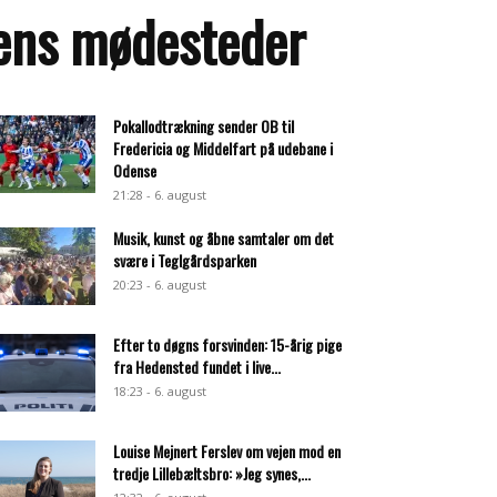
rens mødesteder
Pokallodtrækning sender OB til
Fredericia og Middelfart på udebane i
Odense
21:28 - 6. august
Musik, kunst og åbne samtaler om det
svære i Teglgårdsparken
20:23 - 6. august
Efter to døgns forsvinden: 15-årig pige
fra Hedensted fundet i live...
18:23 - 6. august
Louise Mejnert Ferslev om vejen mod en
tredje Lillebæltsbro: »Jeg synes,...