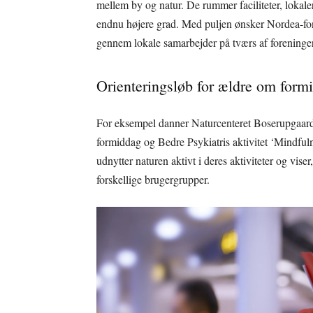
mellem by og natur. De rummer faciliteter, lokaler
endnu højere grad. Med puljen ønsker Nordea-fo
gennem lokale samarbejder på tværs af foreninge
Orienteringsløb for ældre om for
For eksempel danner Naturcenteret Boserupgaard
formiddag og Bedre Psykiatris aktivitet ‘Mindful
udnytter naturen aktivt i deres aktiviteter og vis
forskellige brugergrupper.