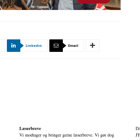
Linkedin
Email
Læserbreve
D
Vi modtager og bringer gerne læserbreve. Vi gør dog
JY