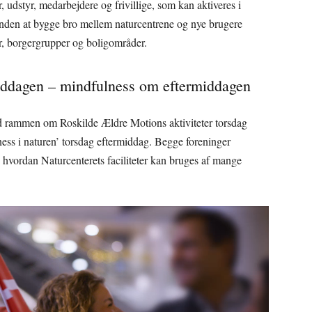
, udstyr, medarbejdere og frivillige, som kan aktiveres i
nden at bygge bro mellem naturcentrene og nye brugere
r, borgergrupper og boligområder.
middagen – mindfulness om eftermiddagen
 rammen om Roskilde Ældre Motions aktiviteter torsdag
ness i naturen’ torsdag eftermiddag. Begge foreninger
er, hvordan Naturcenterets faciliteter kan bruges af mange