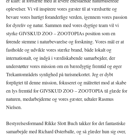
er klart: at fortsætte med at levere enestående naturbaserede
oplevelser. Vi vil inspirere vores gæster til at værdsætte og
bevare vores hurtigt foranderlige verden, igennem vores passion
for dyreliv og natur. Sammen med vores dygtige team vil vi
styrke GIVSKUD ZOO – ZOOTOPIAs position som en
førende stemme i naturbevarelse og forskning. Vores mål er at
fastholde og udvikle vores stærke brand, både lokalt og
internationalt, og indgå i værdiskabende samarbejder, der
understøtter vores mission om en bæredygtig fremtid og øger
Trekantområdets synlighed på turismekortet. Jeg er dybt
forpligtet til denne mission, fokuseret og målrettet mod at skabe
en lys fremtid for GIVSKUD ZOO – ZOOTOPIA til glæde for
naturen, medarbejderne og vores gæster, udtaler Rasmus
Nielsen.
Bestyrelsesformand Rikke Slott Buch takker for det fantastiske
samarbejde med Richard Østerballe, og så glæder hun sig over,