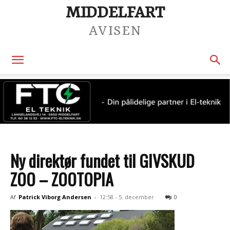
MIDDELFART
AVISEN
Ny direktør fundet til GIVSKUD
ZOO – ZOOTOPIA
Af
Patrick Viborg Andersen
-
12:58 - 5. december
0