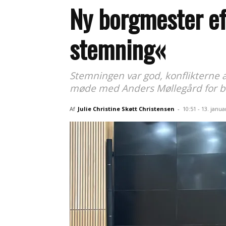
Ny borgmester ef
stemning«
Stemningen var god, konflikterne 
møde med Anders Møllegård for 
Af
Julie Christine Skøtt Christensen
-
10:51 - 13. janua