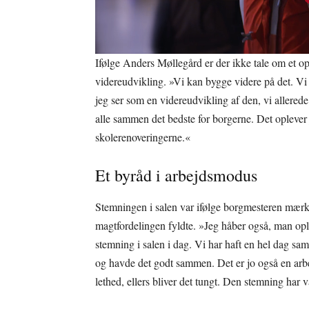
Ifølge Anders Møllegård er der ikke tale om et op
videreudvikling. »Vi kan bygge videre på det. Vi 
jeg ser som en videreudvikling af den, vi allered
alle sammen det bedste for borgerne. Det oplever je
skolerenoveringerne.«
Et byråd i arbejdsmodus
Stemningen i salen var ifølge borgmesteren mærkb
magtfordelingen fyldte. »Jeg håber også, man opl
stemning i salen i dag. Vi har haft en hel dag sa
og havde det godt sammen. Det er jo også en arbejd
lethed, ellers bliver det tungt. Den stemning har 