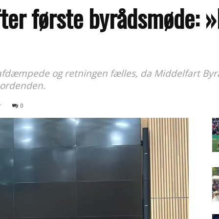
ter første byrådsmøde: »
afdæmpede og retningen fælles, da Middelfart Byrå
bordenden.
r
0