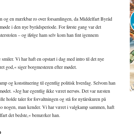
en og en mærkbar ro over forsamlingen, da Middelfart Byråd
 møde i den nye byrådsperiode. For første gang var det
erstolen – og ifølge ham selv kom han fint igennem
 smiler. Vi har haft en opstart i dag med intro til det nye
et god,« siger borgmesteren efter mødet.
amp og konstituering til egentlig politisk hverdag. Selvom han
l mødet. »Jeg har egentlig ikke været nervøs. Det var næsten
le holde taler for forvaltningen og stå for nytårskuren på
r jo nogen, man kender. Vi har været i valgkamp sammen, haft
lfart det bedste,« bemærker han.
o