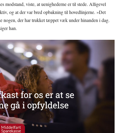
s modstand, viste, at uenighederne er til stede. Alligevel
ktiv, og at der var bred opbakning til hovedlinjerne. »Det
 ikke nogen, der har trukket tæppet væk under hinanden i dag.
siger han.