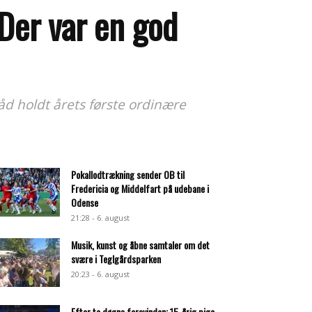
Der var en god
d holdt årets første ordinære
Pokallodtrækning sender OB til
Fredericia og Middelfart på udebane i
Odense
21:28 - 6. august
Musik, kunst og åbne samtaler om det
svære i Teglgårdsparken
20:23 - 6. august
Efter to døgns forsvinden: 15-årig pige