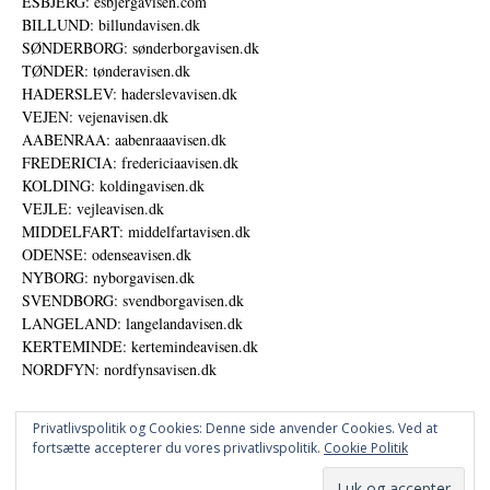
ESBJERG: esbjergavisen.com
BILLUND: billundavisen.dk
SØNDERBORG: sønderborgavisen.dk
TØNDER: tønderavisen.dk
HADERSLEV: haderslevavisen.dk
VEJEN: vejenavisen.dk
AABENRAA: aabenraaavisen.dk
FREDERICIA: fredericiaavisen.dk
KOLDING: koldingavisen.dk
VEJLE: vejleavisen.dk
MIDDELFART: middelfartavisen.dk
ODENSE: odenseavisen.dk
NYBORG: nyborgavisen.dk
SVENDBORG: svendborgavisen.dk
LANGELAND: langelandavisen.dk
KERTEMINDE: kertemindeavisen.dk
NORDFYN: nordfynsavisen.dk
Privatlivspolitik og Cookies: Denne side anvender Cookies. Ved at
fortsætte accepterer du vores privatlivspolitik.
Cookie Politik
Annoncer
Udgiver