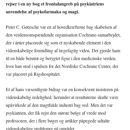
rejser i en ny bog et frontalangreb på psykiatriens
anvendelse af psykofarmaka og magt.
Peter C. Gøtzsche var en af hovedkræfterne bag skabelsen af
den verdensomspændende organisation Cochrane-samarbejdet,
der i årtier placerede sig som et nyskabende element i den
videnskabelige formidling af lægefaglig viden. Det gjorde ham
til en både berømt og berygtet figur i den medicinske verden,
hvor han stod i spidsen for det Nordiske Cochrane Center, der
var placeret på Rigshospitalet.
Et af hans væsentligste bidrag var en konsekvent insisteren på
videnskabelig redelighed, herunder at resultaterne skulle være
upåvirkede af den magtfulde industri bag ved. Men det var
psykiatrien, der fik rejst den største bølge af vrede mod
professoren, der i flere bøger og artikler påpegede udtalte
videnskabelige problemer på området.