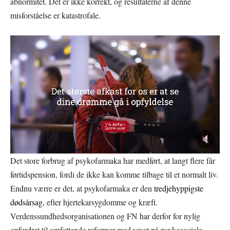
abnormitet. Det er ikke korrekt, og resultaterne af denne
misforståelse er katastrofale.
Det store forbrug af psykofarmaka har medført, at langt flere får
førtidspension, fordi de ikke kan komme tilbage til et normalt liv.
Endnu værre er det, at psykofarmaka er den
tredjehyppigste
dødsårsag
, efter hjertekarsygdomme og kræft.
Verdenssundhedsorganisationen og FN har derfor for nylig
opfordret til omfattende reformer med vægt på psykosociale