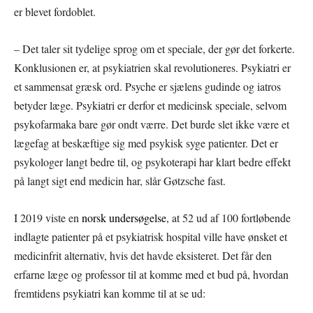
er blevet fordoblet.
– Det taler sit tydelige sprog om et speciale, der gør det forkerte.
Konklusionen er, at psykiatrien skal revolutioneres. Psykiatri er
et sammensat græsk ord. Psyche er sjælens gudinde og iatros
betyder læge. Psykiatri er derfor et medicinsk speciale, selvom
psykofarmaka bare gør ondt værre. Det burde slet ikke være et
lægefag at beskæftige sig med psykisk syge patienter. Det er
psykologer langt bedre til, og psykoterapi har klart bedre effekt
på langt sigt end medicin har, slår Gøtzsche fast.
I 2019 viste en
norsk undersøgelse
, at 52 ud af 100 fortløbende
indlagte patienter på et psykiatrisk hospital ville have ønsket et
medicinfrit alternativ, hvis det havde eksisteret. Det får den
erfarne læge og professor til at komme med et bud på, hvordan
fremtidens psykiatri kan komme til at se ud: