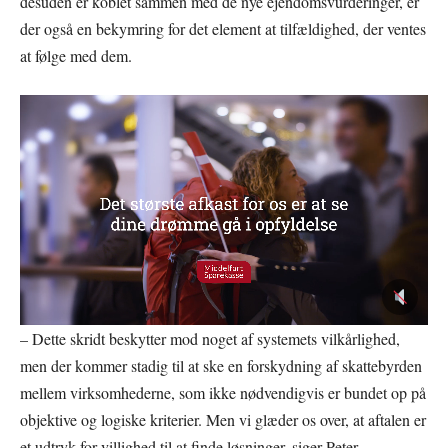
desuden er koblet sammen med de nye ejendomsvurderinger, er
der også en bekymring for det element at tilfældighed, der ventes
at følge med dem.
– Dette skridt beskytter mod noget af systemets vilkårlighed,
men der kommer stadig til at ske en forskydning af skattebyrden
mellem virksomhederne, som ikke nødvendigvis er bundet op på
objektive og logiske kriterier. Men vi glæder os over, at aftalen er
et udtryk for villighed til at finde løsninger, siger Peter