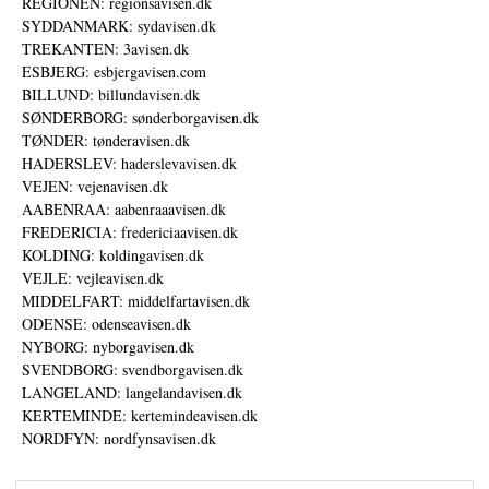
REGIONEN: regionsavisen.dk
SYDDANMARK: sydavisen.dk
TREKANTEN: 3avisen.dk
ESBJERG: esbjergavisen.com
BILLUND: billundavisen.dk
SØNDERBORG: sønderborgavisen.dk
TØNDER: tønderavisen.dk
HADERSLEV: haderslevavisen.dk
VEJEN: vejenavisen.dk
AABENRAA: aabenraaavisen.dk
FREDERICIA: fredericiaavisen.dk
KOLDING: koldingavisen.dk
VEJLE: vejleavisen.dk
MIDDELFART: middelfartavisen.dk
ODENSE: odenseavisen.dk
NYBORG: nyborgavisen.dk
SVENDBORG: svendborgavisen.dk
LANGELAND: langelandavisen.dk
KERTEMINDE: kertemindeavisen.dk
NORDFYN: nordfynsavisen.dk