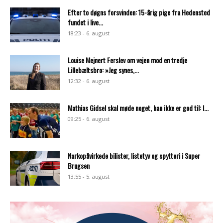
Efter to døgns forsvinden: 15-årig pige fra Hedensted
fundet i live...
18:23 - 6. august
Louise Mejnert Ferslev om vejen mod en tredje
Lillebæltsbro: »Jeg synes,...
12:32 - 6. august
Mathias Gidsel skal møde noget, han ikke er god til: I...
09:25 - 6. august
Narkopåvirkede bilister, listetyv og spytteri i Super
Brugsen
13:55 - 5. august