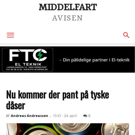
MIDDELFART
AVISEN
Nu kommer der pant på tyske
dåser
Af
Andreas Andreassen
-
13:41 - 24. april
0