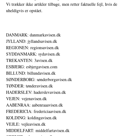
Vi trækker ikke artikler tilbage, men retter faktuelle fejl, hvis de
uheldigvis er opstået.
DANMARK: danmarkavisen.dk
JYLLAND: jyllandsavisen.dk
REGIONEN: regionsavisen.dk
SYDDANMARK: sydavisen.dk
TREKANTEN: 3avisen.dk
ESBJERG: esbjergavisen.com
BILLUND: billundavisen.dk
SØNDERBORG: sønderborgavisen.dk
TØNDER: tønderavisen.dk
HADERSLEV: haderslevavisen.dk
VEJEN: vejenavisen.dk
AABENRAA: aabenraaavisen.dk
FREDERICIA: fredericiaavisen.dk
KOLDING: koldingavisen.dk
VEJLE: vejleavisen.dk
MIDDELFART: middelfartavisen.dk