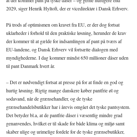
at der kommer pant på tyske dåser – og gerne hurtigere end
2029, siger Henrik Hyltoft, der er vicedirektør i Dansk Erhverv.
På trods af optimismen om kravet fra EU, er der dog fortsat
uklarheder i forhold til den praktiske løsning, herunder de krav
der kommer til at gælde for indsamlingen af pant på tværs af
EU-landene, og Dansk Erhverv vil fortsætte dialogen med
myndighederne. I dag kommer mindst 650 millioner dåser uden
til pant Danmark hvert år.
– Det er nødvendigt fortsat at presse på for at finde en god og
hurtig løsning. Rigtig mange danskere køber pantfrie øl og
sodavand, når de grænsehandler, og de tyske
grænsehandelsbutikker har i årevis omgået det tyske pantsystem.
Det betyder bl.a, at de pantfrie dåser i væsentlig mindre grad
genanvendes, hvilket er til skade for både klima og miljø samt
skaber ulige og urimelige fordele for de tyske grænsebutikker,