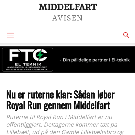
MIDDELFART
AVISEN
Nu er ruterne klar: Sådan løber
Royal Run gennem Middelfart
Ruterne til Royal Run i Middelfart er nu
offentliggjort. Deltagerne kommer tæt på
Lillebælt, ud på den Gamle Lillebæltsbro og