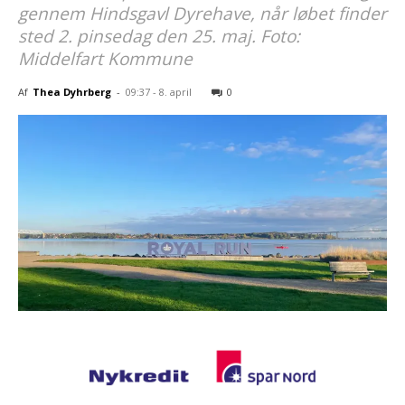
gennem Hindsgavl Dyrehave, når løbet finder
sted 2. pinsedag den 25. maj. Foto:
Middelfart Kommune
Af
Thea Dyhrberg
-
09:37 - 8. april
0