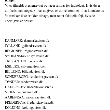
Klager
Vi er tilmeldt pressenævnet og tager ansvar for indholdet. Hvis du er
utilfreds med noget, vi har udgivet, er du velkommen til at kontakte os.
Vi trækker ikke artikler tilbage, men retter faktuelle fejl, hvis de
uheldigvis er opstået.
DANMARK: danmarkavisen.dk
JYLLAND: jyllandsavisen.dk
REGIONEN: regionsavisen.dk
SYDDANMARK: sydavisen.dk
TREKANTEN: 3avisen.dk
ESBJERG: esbjergavisen.com
BILLUND: billundavisen.dk
SØNDERBORG: sønderborgavisen.dk
TØNDER: tønderavisen.dk
HADERSLEV: haderslevavisen.dk
VEJEN: vejenavisen.dk
AABENRAA: aabenraaavisen.dk
FREDERICIA: fredericiaavisen.dk
KOLDING: koldingavisen.dk