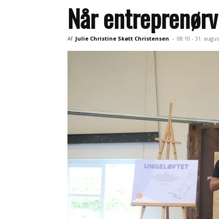
Når entreprenørv
Af
Julie Christine Skøtt Christensen
-
08:10 - 31. augus