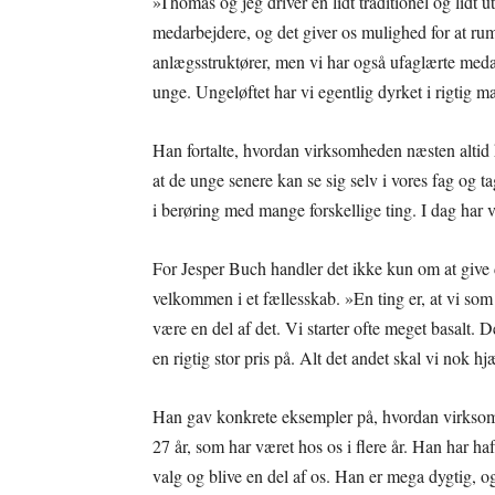
»Thomas og jeg driver en lidt traditionel og lidt 
medarbejdere, og det giver os mulighed for at ru
anlægsstruktører, men vi har også ufaglærte medar
unge. Ungeløftet har vi egentlig dyrket i rigtig 
Han fortalte, hvordan virksomheden næsten altid h
at de unge senere kan se sig selv i vores fag og
i berøring med mange forskellige ting. I dag har v
For Jesper Buch handler det ikke kun om at giv
velkommen i et fællesskab. »En ting er, at vi som
være en del af det. Vi starter ofte meget basalt. D
en rigtig stor pris på. Alt det andet skal vi nok 
Han gav konkrete eksempler på, hvordan virksomh
27 år, som har været hos os i flere år. Han har haft 
valg og blive en del af os. Han er mega dygtig, og