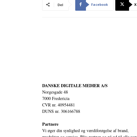
Facebook
X
Del
DANSKE DIGITALE MEDIER A/S
Norgesgade 48
7000 Fredericia
CVR nr. 40954481
DUNS nr. 306166788
Partnere
Vi øger din synlighed og værdiforøgelse af brand,
produkter og service. Bliv partner og nå ud til alle vor