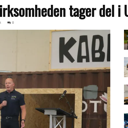
irksomheden tager del i 
t
0