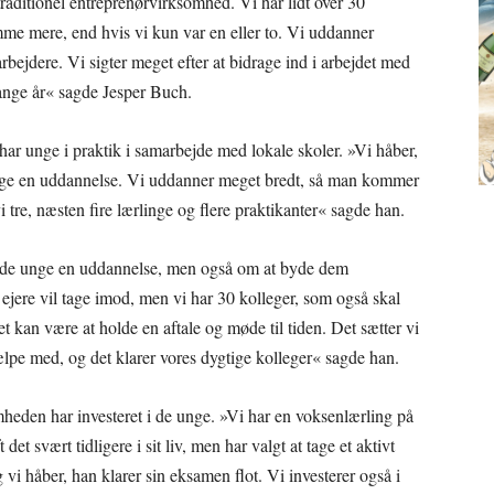
utraditionel entreprenørvirksomhed. Vi har lidt over 30
mme mere, end hvis vi kun var en eller to. Vi uddanner
bejdere. Vi sigter meget efter at bidrage ind i arbejdet med
mange år« sagde Jesper Buch.
ar unge i praktik i samarbejde med lokale skoler. »Vi håber,
 tage en uddannelse. Vi uddanner meget bredt, så man kommer
i tre, næsten fire lærlinge og flere praktikanter« sagde han.
e de unge en uddannelse, men også om at byde dem
 ejere vil tage imod, men vi har 30 kolleger, som også skal
et kan være at holde en aftale og møde til tiden. Det sætter vi
hjælpe med, og det klarer vores dygtige kolleger« sagde han.
eden har investeret i de unge. »Vi har en voksenlærling på
det svært tidligere i sit liv, men har valgt at tage et aktivt
 vi håber, han klarer sin eksamen flot. Vi investerer også i