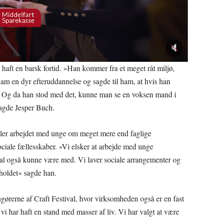
haft en barsk fortid. »Han kommer fra et meget råt miljø,
 ham en dyr efteruddannelse og sagde til ham, at hvis han
tyr. Og da han stod med det, kunne man se en voksen mand i
sagde Jesper Buch.
r arbejdet med unge om meget mere end faglige
ciale fællesskaber. »Vi elsker at arbejde med unge
kal også kunne være med. Vi laver sociale arrangementer og
 holdet« sagde han.
ngørerne af Craft Festival, hvor virksomheden også er en fast
 vi har haft en stand med masser af liv. Vi har valgt at være