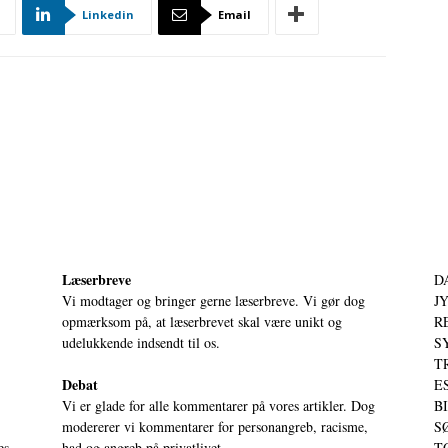
Linkedin
Email
Læserbreve
D
Vi modtager og bringer gerne læserbreve. Vi gør dog
JY
opmærksom på, at læserbrevet skal være unikt og
RE
udelukkende indsendt til os.
S
T
Debat
ES
Vi er glade for alle kommentarer på vores artikler. Dog
BI
modererer vi kommentarer for personangreb, racisme,
SØ
es
had og angreb på privatlivet.
TØ