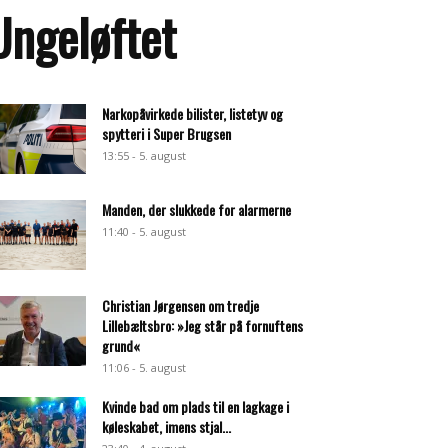
Ungeløftet
Narkopåvirkede bilister, listetyv og
spytteri i Super Brugsen
13:55 - 5. august
Manden, der slukkede for alarmerne
11:40 - 5. august
Christian Jørgensen om tredje
Lillebæltsbro: »Jeg står på fornuftens
grund«
11:06 - 5. august
Kvinde bad om plads til en lagkage i
køleskabet, imens stjal...