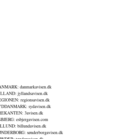
ANMARK: danmarkavisen.dk
LLAND: jyllandsavisen.dk
GIONEN: regionsavisen.dk
YDDANMARK: sydavisen.dk
REKANTEN: 3avisen.dk
BJERG: esbjergavisen.com
LLUND: billundavisen.dk
NDERBORG: sønderborgavisen.dk
NDER: tønderavisen.dk