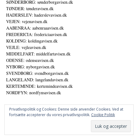
SØNDERBORG: sønderborgavisen.dk
TØNDER: tønderavisen.dk
HADERSLEV: haderslevavisen.dk
VEJEN: vejenavisen.dk
AABENRAA: aabenraaavisen.dk
FREDERICIA: fredericiaavisen.dk
KOLDING: koldingavisen.dk
VEJLE: vejleavisen.dk
MIDDELFART: middelfartavisen.dk
ODENSE: odenseavisen.dk
NYBORG: nyborgavisen.dk
SVENDBORG: svendborgavisen.dk
LANGELAND: langelandavisen.dk
KERTEMINDE: kertemindeavisen.dk
NORDFYN: nordfynsavisen.dk
Privatlivspolitik og Cookies: Denne side anvender Cookies. Ved at
fortsætte accepterer du vores privatlivspolitik.
Cookie Politik
Annoncer
Udgiver
© DANSKE DIGITALE MEDIER A/S - NYHEDER, ANALYSER OG PERSPEKTIVER