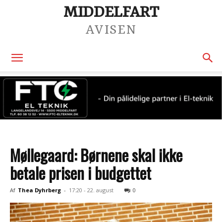
MIDDELFART
AVISEN
Møllegaard: Børnene skal ikke
betale prisen i budgettet
Af
Thea Dyhrberg
-
17:20 - 22. august
0