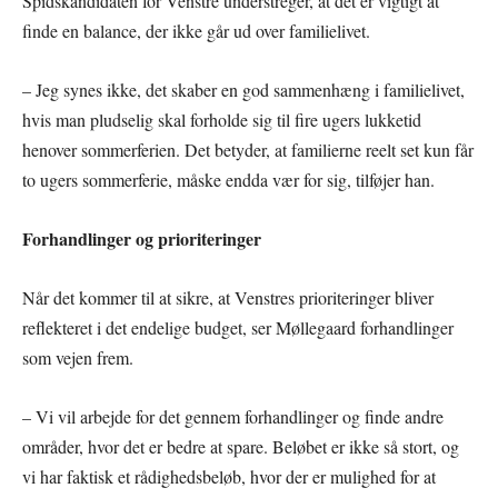
Spidskandidaten for Venstre understreger, at det er vigtigt at
finde en balance, der ikke går ud over familielivet.
– Jeg synes ikke, det skaber en god sammenhæng i familielivet,
hvis man pludselig skal forholde sig til fire ugers lukketid
henover sommerferien. Det betyder, at familierne reelt set kun får
to ugers sommerferie, måske endda vær for sig, tilføjer han.
Forhandlinger og prioriteringer
Når det kommer til at sikre, at Venstres prioriteringer bliver
reflekteret i det endelige budget, ser Møllegaard forhandlinger
som vejen frem.
– Vi vil arbejde for det gennem forhandlinger og finde andre
områder, hvor det er bedre at spare. Beløbet er ikke så stort, og
vi har faktisk et rådighedsbeløb, hvor der er mulighed for at