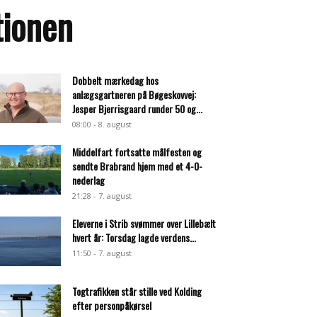
tionen
Dobbelt mærkedag hos
anlægsgartneren på Bøgeskovvej:
Jesper Bjerrisgaard runder 50 og...
08:00 - 8. august
Middelfart fortsatte målfesten og
sendte Brabrand hjem med et 4-0-
nederlag
21:28 - 7. august
Eleverne i Strib svømmer over Lillebælt
hvert år: Torsdag lagde verdens...
11:50 - 7. august
Togtrafikken står stille ved Kolding
efter personpåkørsel