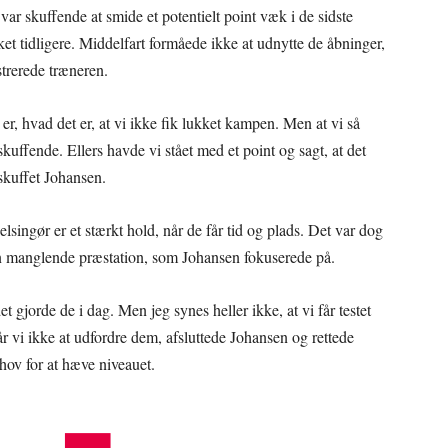
ar skuffende at smide et potentielt point væk i de sidste
t tidligere. Middelfart formåede ikke at udnytte de åbninger,
strerede træneren.
er, hvad det er, at vi ikke fik lukket kampen. Men at vi så
 skuffende. Ellers havde vi stået med et point og sagt, at det
t skuffet Johansen.
elsingør er et stærkt hold, når de får tid og plads. Det var dog
n manglende præstation, som Johansen fokuserede på.
et gjorde de i dag. Men jeg synes heller ikke, at vi får testet
år vi ikke at udfordre dem, afsluttede Johansen og rettede
ov for at hæve niveauet.