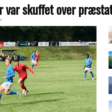
r var skuffet over præsta
0