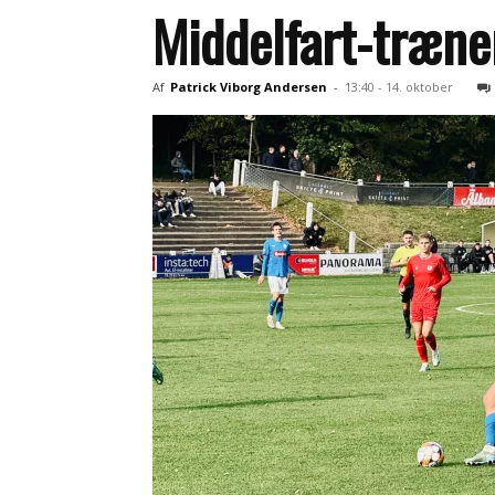
Middelfart-træne
Af
Patrick Viborg Andersen
-
13:40 - 14. oktober