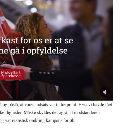
 og påstå, at vores indsats var til tre point. Hvis vi havde fået
tilfældigheder. Måske skyldes det også, at modstanderen
og var realistisk omkring kampens forløb.