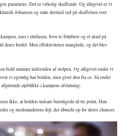
en parametre. Det er virkelig skuffende. Og alligevel er vi
rklarede Johansen og satte dermed ord på skuffelsen over
 kampen, især i slutfasen, hvor to friløbere og et skud på
il deres fordel. Men effektiviteten manglede, og det blev
en bold rammer indersiden af stolpen. Og alligevel ender vi
n hvor vi egentlig har bolden, men giver den fra os. Så ender
de afgørende øjeblikke i kampens afslutning.
n ikke, at holdets indsats berettigede til tre point. Han
eder og modstanderens fejl, der åbnede op for deres chancer.