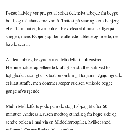
Første halvleg var præget af solidt defensivt arbejde fra begge
hold, og målchancerne var få. Tættest på scoring kom Esbjerg
efter 14 minutter, hvor bolden blev clearet dramatisk lige på
stregen, mens Esbjerg-spillerne allerede jublede og troede, de
havde scoret.
Anden halvleg begyndte med Middelfart i offensiven.
Hjemmeholdet appellerede kraftigt for straffespark ved to
lejligheder, særligt én situation omkring Benjamin Zjajo lignede
et klart straffe, men dommer Jesper Nielsen vinkede begge
gange afværgende.
Midt i Middelfarts gode periode slog Esbjerg til efter 60
minutter. Andreas Lausen modtog et indlæg fra højre side og
sendte bolden i mål via en Middelfart-spiller, hvilket snød
målmand Casper Radza fuldstændigt.