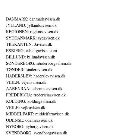
DANMARK: danmarkavisen.dk
JYLLAND: jyllandsavisen.dk
REGIONEN: regionsavisen.dk
SYDDANMARK: sydavisen.dk
TREKANTEN: 3avisen.dk
ESBJERG: esbjergavisen.com
BILLUND: billundavisen.dk
SØNDERBORG: sønderborgavisen.dk
TØNDER: tønderavisen.dk
HADERSLEV: haderslevavisen.dk
VEJEN: vejenavisen.dk
AABENRAA: aabenraaavisen.dk
FREDERICIA: fredericiaavisen.dk
KOLDING: koldingavisen.dk
VEJLE: vejleavisen.dk
MIDDELFART: middelfartavisen.dk
ODENSE: odenseavisen.dk
NYBORG: nyborgavisen.dk
SVENDBORG: svendborgavisen.dk