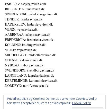
ESBJERG: esbjergavisen.com
BILLUND: billundavisen.dk
SØNDERBORG: sønderborgavisen.dk
TØNDER: tønderavisen.dk
HADERSLEV: haderslevavisen.dk
VEJEN: vejenavisen.dk
AABENRAA: aabenraaavisen.dk
FREDERICIA: fredericiaavisen.dk
KOLDING: koldingavisen.dk
VEJLE: vejleavisen.dk
MIDDELFART: middelfartavisen.dk
ODENSE: odenseavisen.dk
NYBORG: nyborgavisen.dk
SVENDBORG: svendborgavisen.dk
LANGELAND: langelandavisen.dk
KERTEMINDE: kertemindeavisen.dk
NORDFYN: nordfynsavisen.dk
Privatlivspolitik og Cookies: Denne side anvender Cookies. Ved at
fortsætte accepterer du vores privatlivspolitik.
Cookie Politik
Annoncer
Udgiver