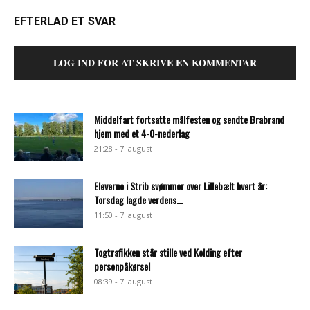
EFTERLAD ET SVAR
LOG IND FOR AT SKRIVE EN KOMMENTAR
Middelfart fortsatte målfesten og sendte Brabrand
hjem med et 4-0-nederlag
21:28 - 7. august
Eleverne i Strib svømmer over Lillebælt hvert år:
Torsdag lagde verdens...
11:50 - 7. august
Togtrafikken står stille ved Kolding efter
personpåkørsel
08:39 - 7. august