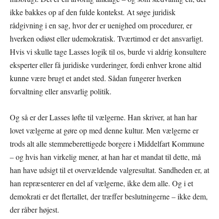
ikke bakkes op af den fulde kontekst. At søge juridisk
rådgivning i en sag, hvor der er uenighed om procedurer, er
hverken odiøst eller udemokratisk. Tværtimod er det ansvarligt.
Hvis vi skulle tage Lasses logik til os, burde vi aldrig konsultere
eksperter eller få juridiske vurderinger, fordi enhver krone altid
kunne være brugt et andet sted. Sådan fungerer hverken
forvaltning eller ansvarlig politik.
Og så er der Lasses løfte til vælgerne. Han skriver, at han har
lovet vælgerne at gøre op med denne kultur. Men vælgerne er
trods alt alle stemmeberettigede borgere i Middelfart Kommune
– og hvis han virkelig mener, at han har et mandat til dette, må
han have udsigt til et overvældende valgresultat. Sandheden er, at
han repræsenterer en del af vælgerne, ikke dem alle. Og i et
demokrati er det flertallet, der træffer beslutningerne – ikke dem,
der råber højest.