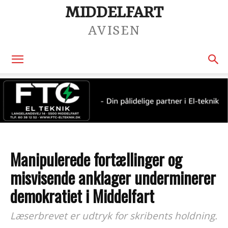
MIDDELFART
AVISEN
Manipulerede fortællinger og
misvisende anklager underminerer
demokratiet i Middelfart
Læserbrevet er udtryk for skribents holdning.