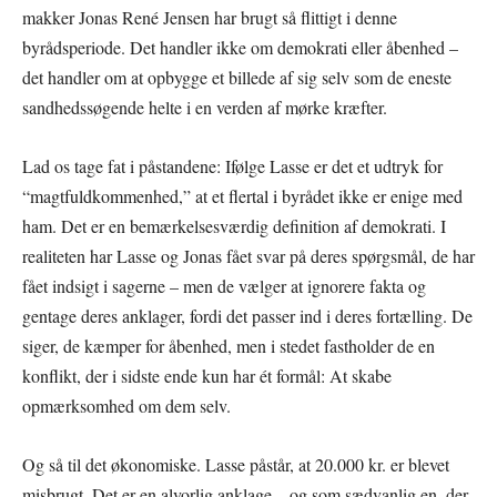
makker Jonas René Jensen har brugt så flittigt i denne
byrådsperiode. Det handler ikke om demokrati eller åbenhed –
det handler om at opbygge et billede af sig selv som de eneste
sandhedssøgende helte i en verden af mørke kræfter.
Lad os tage fat i påstandene: Ifølge Lasse er det et udtryk for
“magtfuldkommenhed,” at et flertal i byrådet ikke er enige med
ham. Det er en bemærkelsesværdig definition af demokrati. I
realiteten har Lasse og Jonas fået svar på deres spørgsmål, de har
fået indsigt i sagerne – men de vælger at ignorere fakta og
gentage deres anklager, fordi det passer ind i deres fortælling. De
siger, de kæmper for åbenhed, men i stedet fastholder de en
konflikt, der i sidste ende kun har ét formål: At skabe
opmærksomhed om dem selv.
Og så til det økonomiske. Lasse påstår, at 20.000 kr. er blevet
misbrugt. Det er en alvorlig anklage – og som sædvanlig en, der