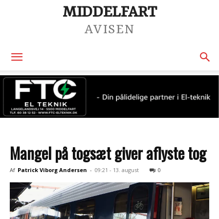
MIDDELFART
AVISEN
Mangel på togsæt giver aflyste tog
Af
Patrick Viborg Andersen
-
09:21 - 13. august
0