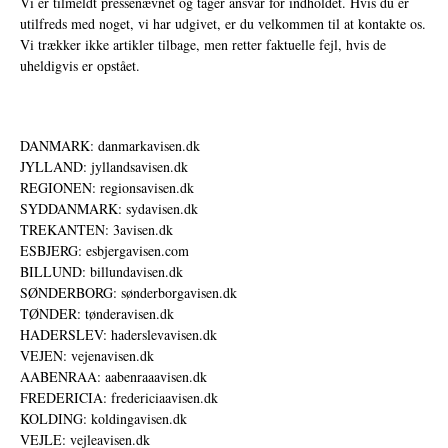
Vi er tilmeldt pressenævnet og tager ansvar for indholdet. Hvis du er
utilfreds med noget, vi har udgivet, er du velkommen til at kontakte os.
Vi trækker ikke artikler tilbage, men retter faktuelle fejl, hvis de
uheldigvis er opstået.
DANMARK: danmarkavisen.dk
JYLLAND: jyllandsavisen.dk
REGIONEN: regionsavisen.dk
SYDDANMARK: sydavisen.dk
TREKANTEN: 3avisen.dk
ESBJERG: esbjergavisen.com
BILLUND: billundavisen.dk
SØNDERBORG: sønderborgavisen.dk
TØNDER: tønderavisen.dk
HADERSLEV: haderslevavisen.dk
VEJEN: vejenavisen.dk
AABENRAA: aabenraaavisen.dk
FREDERICIA: fredericiaavisen.dk
KOLDING: koldingavisen.dk
VEJLE: vejleavisen.dk