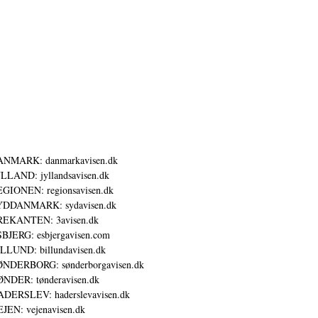
ANMARK: danmarkavisen.dk
LLAND: jyllandsavisen.dk
GIONEN: regionsavisen.dk
YDDANMARK: sydavisen.dk
REKANTEN: 3avisen.dk
BJERG: esbjergavisen.com
LLUND: billundavisen.dk
NDERBORG: sønderborgavisen.dk
NDER: tønderavisen.dk
DERSLEV: haderslevavisen.dk
JEN: vejenavisen.dk