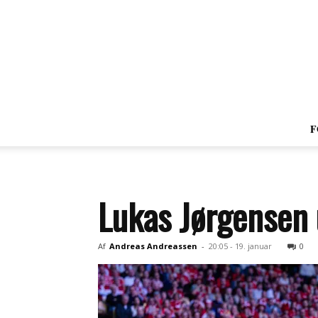
F
Lukas Jørgensen 
Af
Andreas Andreassen
-
20:05 - 19. januar
0