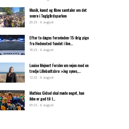
Musik, kunst og åbne samtaler om det
svære i Teglgårdsparken
20:23 - 6. august
Efter to døgns forsvinden: 15-årig pige
fra Hedensted fundet i live...
18:23 - 6. august
Louise Mejnert Ferslev om vejen mod en
tredje Lillebæltsbro: »Jeg synes,...
12:32 - 6. august
Mathias Gidsel skal møde noget, han
ikke er god til: I...
09:25 - 6. august