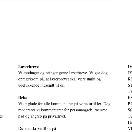
Læserbreve
D
Vi modtager og bringer gerne læserbreve. Vi gør dog
JY
opmærksom på, at læserbrevet skal være unikt og
RE
udelukkende indsendt til os.
S
T
Debat
ES
Vi er glade for alle kommentarer på vores artikler. Dog
BI
modererer vi kommentarer for personangreb, racisme,
SØ
es
had og angreb på privatlivet.
TØ
HA
Du kan skrive til os på
VE