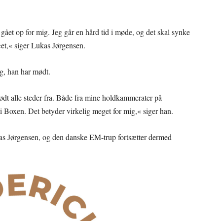
t gået op for mig. Jeg går en hård tid i møde, og det skal synke
æet,« siger Lukas Jørgensen.
g, han har mødt.
ødt alle steder fra. Både fra mine holdkammerater på
 i Boxen. Det betyder virkelig meget for mig,« siger han.
kas Jørgensen, og den danske EM-trup fortsætter dermed