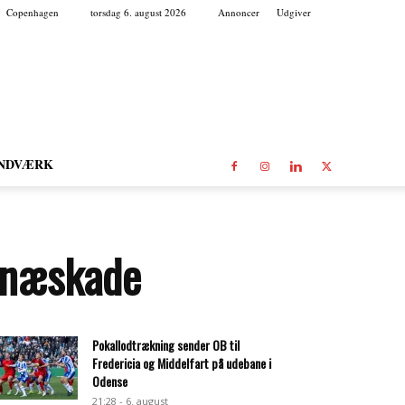
Copenhagen
torsdag 6. august 2026
Annoncer
Udgiver
NDVÆRK
 knæskade
Pokallodtrækning sender OB til
Fredericia og Middelfart på udebane i
Odense
21:28 - 6. august