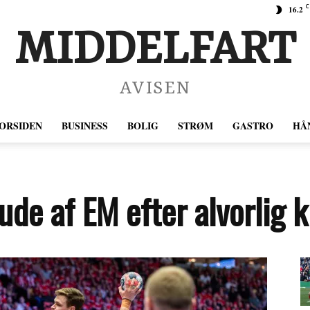
C
16.2
MIDDELFART
AVISEN
ORSIDEN
BUSINESS
BOLIG
STRØM
GASTRO
HÅ
ude af EM efter alvorlig