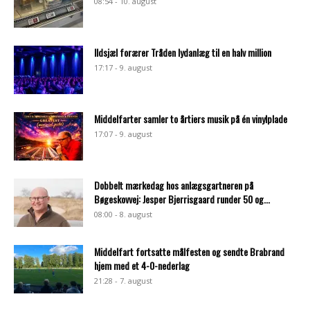
08:54 - 10. august
Ildsjæl forærer Tråden lydanlæg til en halv million
17:17 - 9. august
Middelfarter samler to årtiers musik på én vinylplade
17:07 - 9. august
Dobbelt mærkedag hos anlægsgartneren på
Bøgeskovvej: Jesper Bjerrisgaard runder 50 og...
08:00 - 8. august
Middelfart fortsatte målfesten og sendte Brabrand
hjem med et 4-0-nederlag
21:28 - 7. august