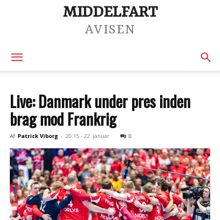
MIDDELFART
AVISEN
Live: Danmark under pres inden
brag mod Frankrig
Af
Patrick Viborg
-
20:15 - 22. januar
0