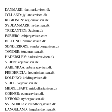
DANMARK: danmarkavisen.dk
JYLLAND: jyllandsavisen.dk
REGIONEN: regionsavisen.dk
SYDDANMARK: sydavisen.dk
TREKANTEN: 3avisen.dk
ESBJERG: esbjergavisen.com
BILLUND: billundavisen.dk
SØNDERBORG: sønderborgavisen.dk
TØNDER: tønderavisen.dk
HADERSLEV: haderslevavisen.dk
VEJEN: vejenavisen.dk
AABENRAA: aabenraaavisen.dk
FREDERICIA: fredericiaavisen.dk
KOLDING: koldingavisen.dk
VEJLE: vejleavisen.dk
MIDDELFART: middelfartavisen.dk
ODENSE: odenseavisen.dk
NYBORG: nyborgavisen.dk
SVENDBORG: svendborgavisen.dk
LANGELAND: langelandavisen.dk