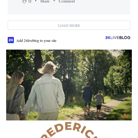
0
Share
Comment
LOAD MORE
Add 24liveblog to your site