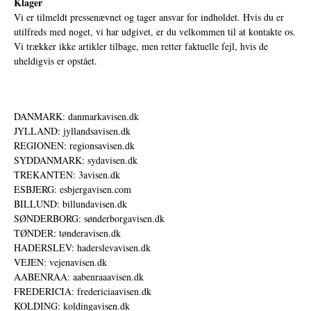
Klager
Vi er tilmeldt pressenævnet og tager ansvar for indholdet. Hvis du er
utilfreds med noget, vi har udgivet, er du velkommen til at kontakte os.
Vi trækker ikke artikler tilbage, men retter faktuelle fejl, hvis de
uheldigvis er opstået.
DANMARK: danmarkavisen.dk
JYLLAND: jyllandsavisen.dk
REGIONEN: regionsavisen.dk
SYDDANMARK: sydavisen.dk
TREKANTEN: 3avisen.dk
ESBJERG: esbjergavisen.com
BILLUND: billundavisen.dk
SØNDERBORG: sønderborgavisen.dk
TØNDER: tønderavisen.dk
HADERSLEV: haderslevavisen.dk
VEJEN: vejenavisen.dk
AABENRAA: aabenraaavisen.dk
FREDERICIA: fredericiaavisen.dk
KOLDING: koldingavisen.dk