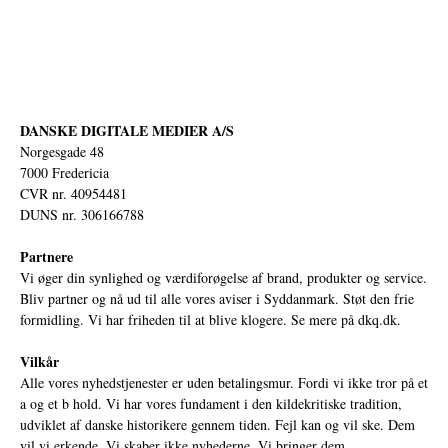
DANSKE DIGITALE MEDIER A/S
Norgesgade 48
7000 Fredericia
CVR nr. 40954481
DUNS nr. 306166788
Partnere
Vi øger din synlighed og værdiforøgelse af brand, produkter og service.
Bliv partner og nå ud til alle vores aviser i Syddanmark. Støt den frie
formidling. Vi har friheden til at blive klogere. Se mere på
dkq.dk.
Vilkår
Alle vores nyhedstjenester er uden betalingsmur. Fordi vi ikke tror på et
a og et b hold. Vi har vores fundament i den kildekritiske tradition,
udviklet af danske historikere gennem tiden. Fejl kan og vil ske. Dem
vil vi erkende. Vi skaber ikke nyhederne. Vi bringer dem.