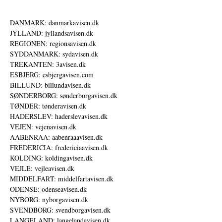
DANMARK: danmarkavisen.dk
JYLLAND: jyllandsavisen.dk
REGIONEN: regionsavisen.dk
SYDDANMARK: sydavisen.dk
TREKANTEN: 3avisen.dk
ESBJERG: esbjergavisen.com
BILLUND: billundavisen.dk
SØNDERBORG: sønderborgavisen.dk
TØNDER: tønderavisen.dk
HADERSLEV: haderslevavisen.dk
VEJEN: vejenavisen.dk
AABENRAA: aabenraaavisen.dk
FREDERICIA: fredericiaavisen.dk
KOLDING: koldingavisen.dk
VEJLE: vejleavisen.dk
MIDDELFART: middelfartavisen.dk
ODENSE: odenseavisen.dk
NYBORG: nyborgavisen.dk
SVENDBORG: svendborgavisen.dk
LANGELAND: langelandavisen.dk