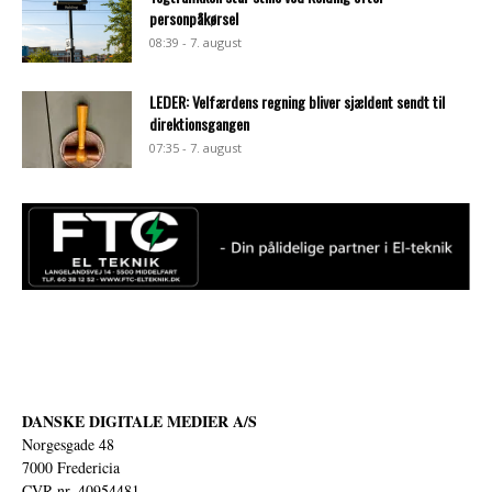
personpåkørsel
08:39 - 7. august
LEDER: Velfærdens regning bliver sjældent sendt til
direktionsgangen
07:35 - 7. august
DANSKE DIGITALE MEDIER A/S
Norgesgade 48
7000 Fredericia
CVR nr. 40954481