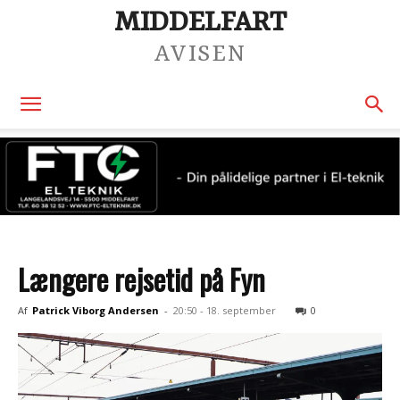
MIDDELFART
AVISEN
Længere rejsetid på Fyn
Af
Patrick Viborg Andersen
-
20:50 - 18. september
0