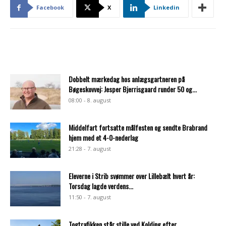
Facebook
X
Linkedin
Dobbelt mærkedag hos anlægsgartneren på
Bøgeskovvej: Jesper Bjerrisgaard runder 50 og...
08:00 - 8. august
Middelfart fortsatte målfesten og sendte Brabrand
hjem med et 4-0-nederlag
21:28 - 7. august
Eleverne i Strib svømmer over Lillebælt hvert år:
Torsdag lagde verdens...
11:50 - 7. august
Togtrafikken står stille ved Kolding efter