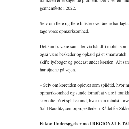
trafikken er et stigende problem. Det viser en und
gennemførte i 2022.
Selv om flere og flere bilister over årene har lagt
tage vores opmærksomhed.
Det kan fx være samtaler via håndfri mobil, som
også være beskeder og opkald på et smartwatch, i
skifte lydbøger og podcast under kørslen. Alt sa
har øjnene på vejen.
– Selv om køretiden opleves som spildtid, hvor m
opmærksomhed og sunde fornuft at være i trafikke
sker ofte på et splitsekund, hvor man mindst forv
Sahl Bauditz, seniorprojektleder i Rådet for Sikke
Fakta: Undersøgelser med REGIONALE TA