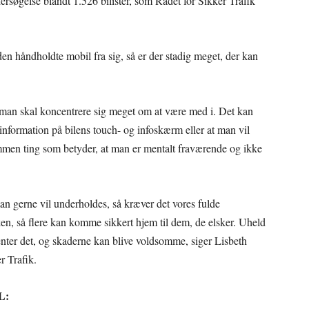
ersøgelse blandt 1.526 bilister, som Rådet for Sikker Trafik
 den håndholdte mobil fra sig, så er der stadig meget, der kan
 man skal koncentrere sig meget om at være med i. Det kan
nformation på bilens touch- og infoskærm eller at man vil
mmen ting som betyder, at man er mentalt fraværende og ikke
an gerne vil underholdes, så kræver det vores fulde
n, så flere kan komme sikkert hjem til dem, de elsker. Uheld
enter det, og skaderne kan blive voldsomme, siger Lisbeth
r Trafik.
L: