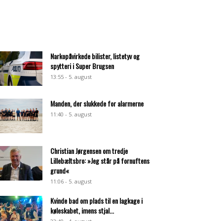
Narkopåvirkede bilister, listetyv og
spytteri i Super Brugsen
13:55 - 5. august
Manden, der slukkede for alarmerne
11:40 - 5. august
Christian Jørgensen om tredje
Lillebæltsbro: »Jeg står på fornuftens
grund«
11:06 - 5. august
Kvinde bad om plads til en lagkage i
køleskabet, imens stjal...