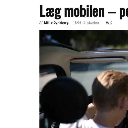
Læg mobilen – pol
Af
Mille Dyhrberg
-
15:04 - 9. oktober
0