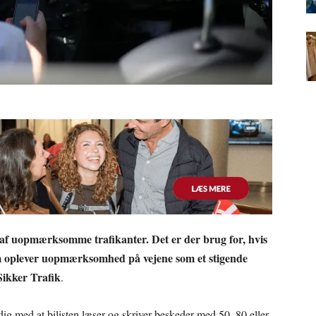
r af uopmærksomme trafikanter. Det er der brug for, hvis
em oplever uopmærksomhed på vejene som et stigende
Sikker Trafik
.
ig med at bilisten læser og skriver beskeder med 50, 80 eller