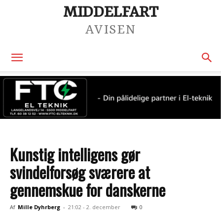
MIDDELFART
AVISEN
Kunstig intelligens gør
svindelforsøg sværere at
gennemskue for danskerne
Af
Mille Dyhrberg
-
21:02 - 2. december
0