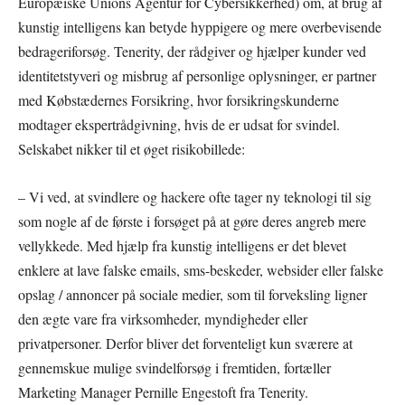
Europæiske Unions Agentur for Cybersikkerhed) om, at brug af
kunstig intelligens kan betyde hyppigere og mere overbevisende
bedrageriforsøg. Tenerity, der rådgiver og hjælper kunder ved
identitetstyveri og misbrug af personlige oplysninger, er partner
med Købstædernes Forsikring, hvor forsikringskunderne
modtager ekspertrådgivning, hvis de er udsat for svindel.
Selskabet nikker til et øget risikobillede:
– Vi ved, at svindlere og hackere ofte tager ny teknologi til sig
som nogle af de første i forsøget på at gøre deres angreb mere
vellykkede. Med hjælp fra kunstig intelligens er det blevet
enklere at lave falske emails, sms-beskeder, websider eller falske
opslag / annoncer på sociale medier, som til forveksling ligner
den ægte vare fra virksomheder, myndigheder eller
privatpersoner. Derfor bliver det forventeligt kun sværere at
gennemskue mulige svindelforsøg i fremtiden, fortæller
Marketing Manager Pernille Engestoft fra Tenerity.