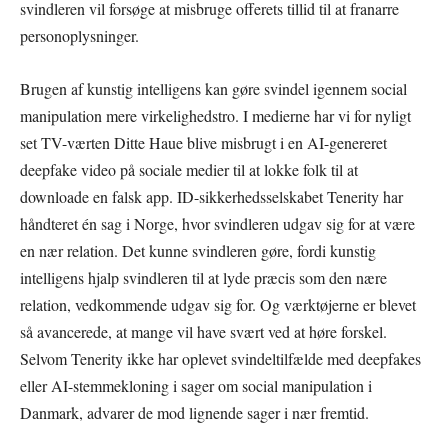
svindleren vil forsøge at misbruge offerets tillid til at franarre
personoplysninger.
Brugen af kunstig intelligens kan gøre svindel igennem social
manipulation mere virkelighedstro. I medierne har vi for nyligt
set TV-værten Ditte Haue blive misbrugt i en AI-genereret
deepfake video på sociale medier til at lokke folk til at
downloade en falsk app. ID-sikkerhedsselskabet Tenerity har
håndteret én sag i Norge, hvor svindleren udgav sig for at være
en nær relation. Det kunne svindleren gøre, fordi kunstig
intelligens hjalp svindleren til at lyde præcis som den nære
relation, vedkommende udgav sig for. Og værktøjerne er blevet
så avancerede, at mange vil have svært ved at høre forskel.
Selvom Tenerity ikke har oplevet svindeltilfælde med deepfakes
eller AI-stemmekloning i sager om social manipulation i
Danmark, advarer de mod lignende sager i nær fremtid.