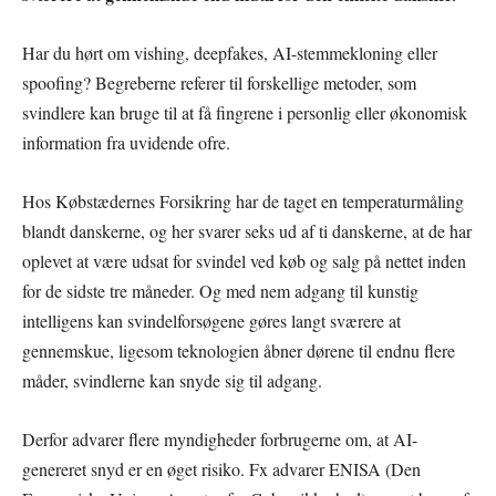
Har du hørt om vishing, deepfakes, AI-stemmekloning eller
spoofing? Begreberne referer til forskellige metoder, som
svindlere kan bruge til at få fingrene i personlig eller økonomisk
information fra uvidende ofre.
Hos Købstædernes Forsikring har de taget en temperaturmåling
blandt danskerne, og her svarer seks ud af ti danskerne, at de har
oplevet at være udsat for svindel ved køb og salg på nettet inden
for de sidste tre måneder. Og med nem adgang til kunstig
intelligens kan svindelforsøgene gøres langt sværere at
gennemskue, ligesom teknologien åbner dørene til endnu flere
måder, svindlerne kan snyde sig til adgang.
Derfor advarer flere myndigheder forbrugerne om, at AI-
genereret snyd er en øget risiko. Fx advarer ENISA (Den