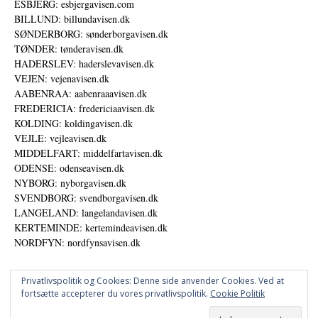
ESBJERG: esbjergavisen.com
BILLUND: billundavisen.dk
SØNDERBORG: sønderborgavisen.dk
TØNDER: tønderavisen.dk
HADERSLEV: haderslevavisen.dk
VEJEN: vejenavisen.dk
AABENRAA: aabenraaavisen.dk
FREDERICIA: fredericiaavisen.dk
KOLDING: koldingavisen.dk
VEJLE: vejleavisen.dk
MIDDELFART: middelfartavisen.dk
ODENSE: odenseavisen.dk
NYBORG: nyborgavisen.dk
SVENDBORG: svendborgavisen.dk
LANGELAND: langelandavisen.dk
KERTEMINDE: kertemindeavisen.dk
NORDFYN: nordfynsavisen.dk
Privatlivspolitik og Cookies: Denne side anvender Cookies. Ved at
fortsætte accepterer du vores privatlivspolitik.
Cookie Politik
Annoncer
Udgiver