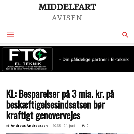
MIDDELFART
AVISEN
KL: Besparelser på 3 mia. kr. på
beskæftigelsesindsatsen bør
kraftigt genovervejes
Af
Andreas Andreassen
-
10:35 - 24. juni
0