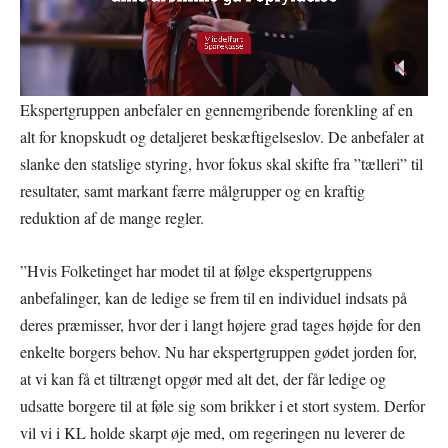
Ekspertgruppen anbefaler en gennemgribende forenkling af en
alt for knopskudt og detaljeret beskæftigelseslov. De anbefaler at
slanke den statslige styring, hvor fokus skal skifte fra ”tælleri” til
resultater, samt markant færre målgrupper og en kraftig
reduktion af de mange regler.
”Hvis Folketinget har modet til at følge ekspertgruppens
anbefalinger, kan de ledige se frem til en individuel indsats på
deres præmisser, hvor der i langt højere grad tages højde for den
enkelte borgers behov. Nu har ekspertgruppen gødet jorden for,
at vi kan få et tiltrængt opgør med alt det, der får ledige og
udsatte borgere til at føle sig som brikker i et stort system. Derfor
vil vi i KL holde skarpt øje med, om regeringen nu leverer de