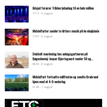
Ildsjæl forærer Tråden lydanlæg til en halv million
17:17 - 9. august
Middelfarter samler to årtiers musik på én vinylplade
17:07 - 9. august
Dobbelt mærkedag hos anlægsgartneren på
Bøgeskovvej: Jesper Bjerrisgaard runder 50 og...
08:00 - 8. august
Middelfart fortsatte målfesten og sendte Brabrand
hjem med et 4-0-nederlag
21:28 - 7. august