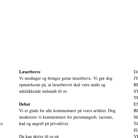
Læserbreve
D
Vi modtager og bringer gerne læserbreve. Vi gør dog
JY
opmærksom på, at læserbrevet skal være unikt og
RE
udelukkende indsendt til os.
S
T
Debat
ES
Vi er glade for alle kommentarer på vores artikler. Dog
BI
modererer vi kommentarer for personangreb, racisme,
SØ
es
had og angreb på privatlivet.
TØ
HA
Du kan skrive til os på
VE