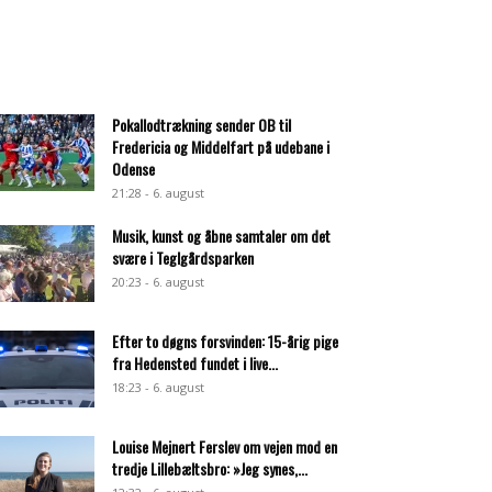
Pokallodtrækning sender OB til
Fredericia og Middelfart på udebane i
Odense
21:28 - 6. august
Musik, kunst og åbne samtaler om det
svære i Teglgårdsparken
20:23 - 6. august
Efter to døgns forsvinden: 15-årig pige
fra Hedensted fundet i live...
18:23 - 6. august
Louise Mejnert Ferslev om vejen mod en
tredje Lillebæltsbro: »Jeg synes,...