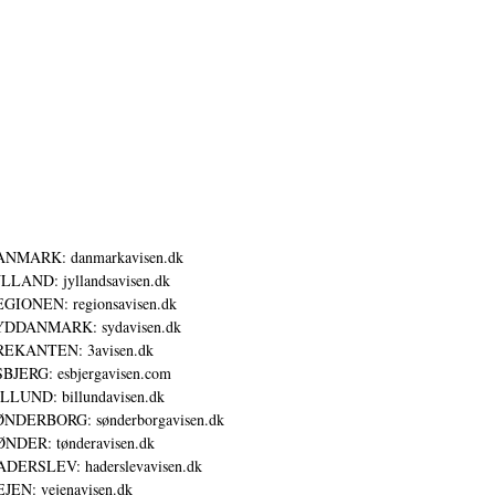
ANMARK: danmarkavisen.dk
LLAND: jyllandsavisen.dk
GIONEN: regionsavisen.dk
YDDANMARK: sydavisen.dk
REKANTEN: 3avisen.dk
BJERG: esbjergavisen.com
LLUND: billundavisen.dk
NDERBORG: sønderborgavisen.dk
NDER: tønderavisen.dk
DERSLEV: haderslevavisen.dk
JEN: vejenavisen.dk