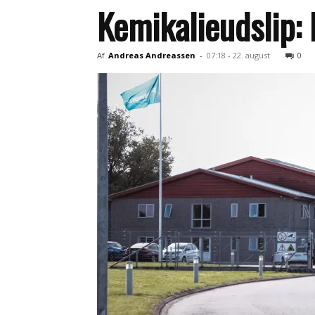
Kemikalieudslip:
Af
Andreas Andreassen
-
07:18 - 22. august
0