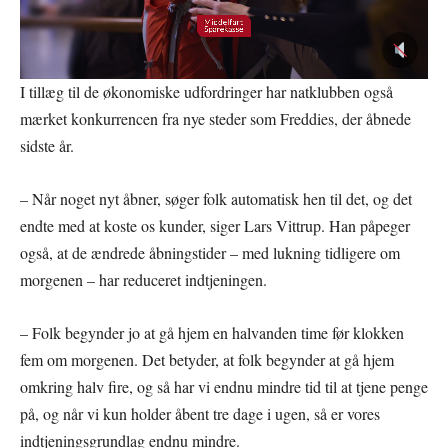
I tillæg til de økonomiske udfordringer har natklubben også
mærket konkurrencen fra nye steder som Freddies, der åbnede
sidste år.
– Når noget nyt åbner, søger folk automatisk hen til det, og det
endte med at koste os kunder, siger Lars Vittrup. Han påpeger
også, at de ændrede åbningstider – med lukning tidligere om
morgenen – har reduceret indtjeningen.
– Folk begynder jo at gå hjem en halvanden time før klokken
fem om morgenen. Det betyder, at folk begynder at gå hjem
omkring halv fire, og så har vi endnu mindre tid til at tjene penge
på, og når vi kun holder åbent tre dage i ugen, så er vores
indtjeningsgrundlag endnu mindre.