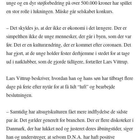
unge og en dyr støjforbedring på over 500.000 kroner har spillet
en stor rolle i lukningen. Måske går selskabet konkurs.
– Det skyldes jo, at der ikke er økonomi i det længere. Der er
simpelthen ikke de unge mennesker, der går i byen, som der var
før. Det er en kulturændring, der er kommet efter coronaen. Det
har gjort, at de unge holder fester derhjemme i stedet for at tage
ud i natklubber, som de gjorde tidligere, fortæller Lars Vittrup.
Lars Vittrup beskriver, hvordan han og hans søn har tilbragt flere
dage på ferie efter nytår for at få lidt “luft” og bearbejde
beslutningen.
– Samtidig har altsugtskulturen fået mere indflydelse de sidste
par år. Det gælder generelt for branchen. Der er flere diskoteker i
Danmark, der har lukket ned og justeret deres åbningstider, siger
han og understreger, at selvom D.N.A. har haft positive