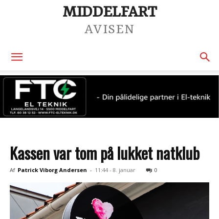
MIDDELFART
AVISEN
Kassen var tom på lukket natklub
Af
Patrick Viborg Andersen
-
11:44 - 8. januar
0