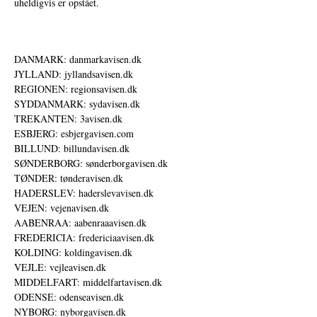
uheldigvis er opstået.
DANMARK: danmarkavisen.dk
JYLLAND: jyllandsavisen.dk
REGIONEN: regionsavisen.dk
SYDDANMARK: sydavisen.dk
TREKANTEN: 3avisen.dk
ESBJERG: esbjergavisen.com
BILLUND: billundavisen.dk
SØNDERBORG: sønderborgavisen.dk
TØNDER: tønderavisen.dk
HADERSLEV: haderslevavisen.dk
VEJEN: vejenavisen.dk
AABENRAA: aabenraaavisen.dk
FREDERICIA: fredericiaavisen.dk
KOLDING: koldingavisen.dk
VEJLE: vejleavisen.dk
MIDDELFART: middelfartavisen.dk
ODENSE: odenseavisen.dk
NYBORG: nyborgavisen.dk