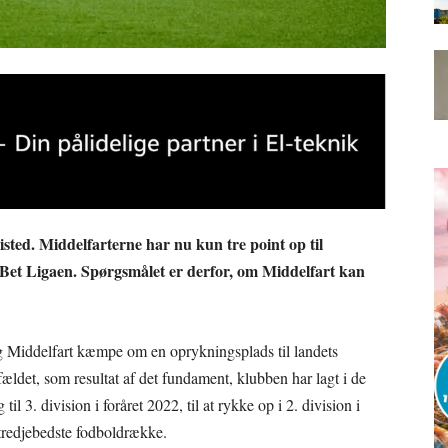
ted. Middelfarterne har nu kun tre point op til
Bet Ligaen. Spørgsmålet er derfor, om Middelfart kan
sig Middelfart kæmpe om en oprykningsplads til landets
fældet, som resultat af det fundament, klubben har lagt i de
il 3. division i foråret 2022, til at rykke op i 2. division i
 tredjebedste fodboldrække.