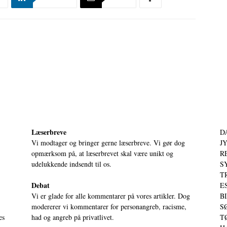
Læserbreve
D
Vi modtager og bringer gerne læserbreve. Vi gør dog
JY
opmærksom på, at læserbrevet skal være unikt og
RE
udelukkende indsendt til os.
S
T
Debat
ES
Vi er glade for alle kommentarer på vores artikler. Dog
BI
modererer vi kommentarer for personangreb, racisme,
SØ
es
had og angreb på privatlivet.
TØ