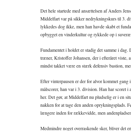
Det hele startede med ansættelsen af Anders Jens
Middelfart var på sikker nedrykningskurs til 3. d
lykkedes dog ikke, men han havde skabt et fundame
opbygget en vinderkultur og rykkede op i suveræn
Fundamentet i holdet er stadig det samme i dag. 
træner, Kristoffer Johansen, der i efteråret viste,
mindst takket være en stærk defensiv bastion, m
Efter vinterpausen er der for alvor kommet gang 
målscorer, han var i 3. division. Han har scoret i
her. Det gør, at Middelfart nu pludselig er i en 
nakken for at tage den anden oprykningsplads. Før
længere inden for rækkevidde, men andenpladsen 
Medmindre noget overraskende sker, bliver det 