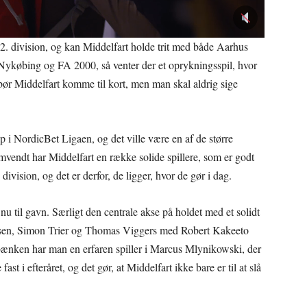
 i 2. division, og kan Middelfart holde trit med både Aarhus
ykøbing og FA 2000, så venter der et oprykningsspil, hvor
bør Middelfart komme til kort, men man skal aldrig sige
op i NordicBet Ligaen, og det ville være en af de større
. Omvendt har Middelfart en række solide spillere, som er godt
ivision, og det er derfor, de ligger, hvor de gør i dag.
u til gavn. Særligt den centrale akse på holdet med et solidt
msen, Simon Trier og Thomas Viggers med Robert Kakeeto
bænken har man en erfaren spiller i Marcus Mlynikowski, der
fast i efteråret, og det gør, at Middelfart ikke bare er til at slå