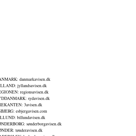
ANMARK: danmarkavisen.dk
LLAND: jyllandsavisen.dk
GIONEN: regionsavisen.dk
YDDANMARK: sydavisen.dk
REKANTEN: 3avisen.dk
BJERG: esbjergavisen.com
LLUND: billundavisen.dk
NDERBORG: sønderborgavisen.dk
NDER: tønderavisen.dk