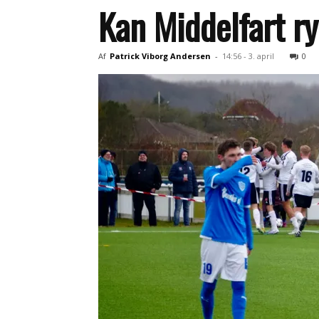
Kan Middelfart r
Af
Patrick Viborg Andersen
-
14:56 - 3. april
0