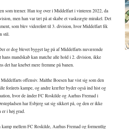
en som træner. Han tog over i Middelfart i vinteren 2022, da
ivision, men han var tæt på at skabe et vaskeægte mirakel. Det
nt, som blev videreført til 3. division, hvor Middelfart fik
 stil.
Der er dog blevet bygget lag på af Middelfarts nuværende
 at hans mandskab kan matche alle hold i 2. division, ikke
ens det har knebet mere fremme på banen.
i Middelfarts offensiv. Malthe Boesen har vist sig som den
 alle forårets kampe, og andre kræfter byder også ind hist og
situation, hvor de ånder FC Roskilde og Aarhus Fremad i
stepladsen har Esbjerg sat sig sikkert på, og den er ikke
er i høj grad.
en kamp mellem FC Roskilde, Aarhus Fremad og formentlig