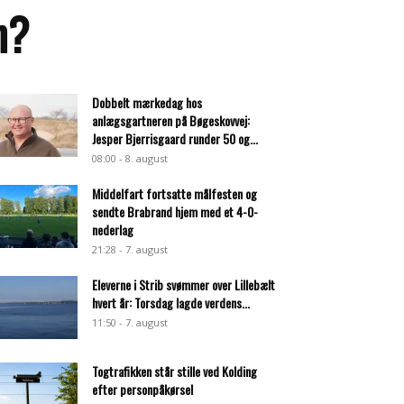
n?
Dobbelt mærkedag hos
anlægsgartneren på Bøgeskovvej:
Jesper Bjerrisgaard runder 50 og...
08:00 - 8. august
Middelfart fortsatte målfesten og
sendte Brabrand hjem med et 4-0-
nederlag
21:28 - 7. august
Eleverne i Strib svømmer over Lillebælt
hvert år: Torsdag lagde verdens...
11:50 - 7. august
Togtrafikken står stille ved Kolding
efter personpåkørsel