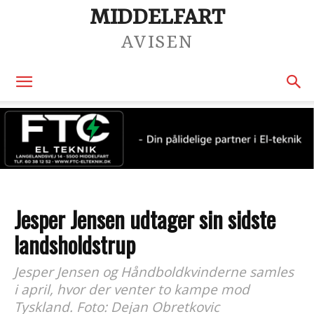
MIDDELFART
AVISEN
Jesper Jensen udtager sin sidste
landsholdstrup
Jesper Jensen og Håndboldkvinderne samles
i april, hvor der venter to kampe mod
Tyskland. Foto: Dejan Obretkovic