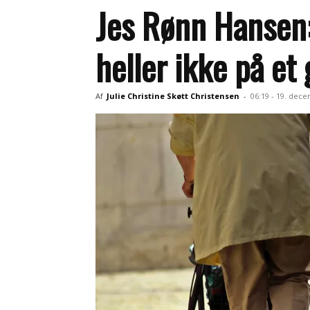
Jes Rønn Hansen:
heller ikke på et
Af
Julie Christine Skøtt Christensen
-
06:19 - 19. dec