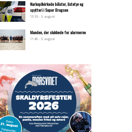
Narkopåvirkede bilister, listetyv og
spytteri i Super Brugsen
13:55 - 5. august
Manden, der slukkede for alarmerne
11:40 - 5. august