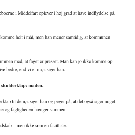
boerne i Middelfart oplever i høj grad at have indflydelse på,
at komme helt i mål, men han mener samtidig, at kommunen
sammen med, at faget er presset. Man kan jo ikke komme op
live bedre, end vi er nu,« siger han.
g skulderklap: maden.
derklap til dem,« siger han og peger på, at det også siger noget
erne og fagligheden hænger sammen.
edskab – men ikke som en facitliste.