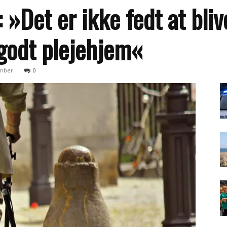
 »Det er ikke fedt at bl
 godt plejehjem«
ember
0