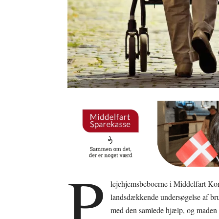
P
lejehjemsbeboerne i Middelfart Kom
landsdækkende undersøgelse af bruge
med den samlede hjælp, og maden s