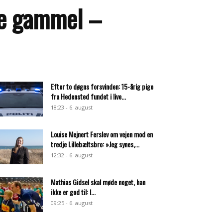
ive gammel –
Efter to døgns forsvinden: 15-årig pige
fra Hedensted fundet i live...
18:23 - 6. august
Louise Mejnert Ferslev om vejen mod en
tredje Lillebæltsbro: »Jeg synes,...
12:32 - 6. august
Mathias Gidsel skal møde noget, han
ikke er god til: I...
09:25 - 6. august