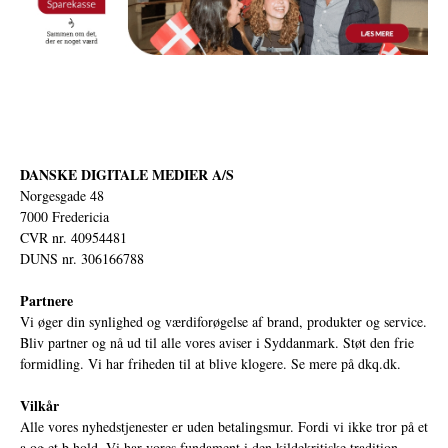
DANSKE DIGITALE MEDIER A/S
Norgesgade 48
7000 Fredericia
CVR nr. 40954481
DUNS nr. 306166788
Partnere
Vi øger din synlighed og værdiforøgelse af brand, produkter og service.
Bliv partner og nå ud til alle vores aviser i Syddanmark. Støt den frie
formidling. Vi har friheden til at blive klogere. Se mere på
dkq.dk.
Vilkår
Alle vores nyhedstjenester er uden betalingsmur. Fordi vi ikke tror på et
a og et b hold. Vi har vores fundament i den kildekritiske tradition,