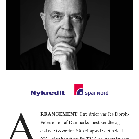
A
RRANGEMENT
. I tre årtier var Jes Dorph-
Petersen en af Danmarks mest kendte og
elskede tv-værter. Så kollapsede det hele. I
2021 blev han fyret fra TV 2 og stemplet som