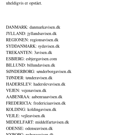
uheldigvis er opstået.
DANMARK: danmarkavisen.dk
JYLLAND: jyllandsavisen.dk
REGIONEN: regionsavisen.dk
SYDDANMARK: sydavisen.dk
TREKANTEN: 3avisen.dk
ESBJERG: esbjergavisen.com
BILLUND: billundavisen.dk
SØNDERBORG: sønderborgavisen.dk
TØNDER: tønderavisen.dk
HADERSLEV: haderslevavisen.dk
VEJEN: vejenavisen.dk
AABENRAA: aabenraaavisen.dk
FREDERICIA: fredericiaavisen.dk
KOLDING: koldingavisen.dk
VEJLE: vejleavisen.dk
MIDDELFART: middelfartavisen.dk
ODENSE: odenseavisen.dk
NYBORG: nyborgavisen.dk