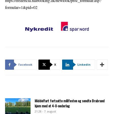
https://fredericia.halbooking.dk/newlook/proc_formular.asp?
formular=1&pid=02
Facebook
X
Linkedin
Middelfart fortsatte målfesten og sendte Brabrand
hjem med et 4-0-nederlag
21:28 - 7. august