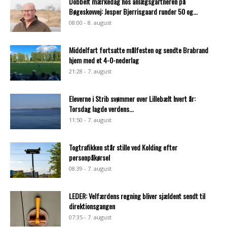
Dobbelt mærkedag hos anlægsgartneren på
Bøgeskovvej: Jesper Bjerrisgaard runder 50 og...
08:00 - 8. august
Middelfart fortsatte målfesten og sendte Brabrand
hjem med et 4-0-nederlag
21:28 - 7. august
Eleverne i Strib svømmer over Lillebælt hvert år:
Torsdag lagde verdens...
11:50 - 7. august
Togtrafikken står stille ved Kolding efter
personpåkørsel
08:39 - 7. august
LEDER: Velfærdens regning bliver sjældent sendt til
direktionsgangen
07:35 - 7. august