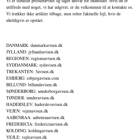
Vi er tilmeldt pressenævnet og tager ansvar for indholdet. Hvis du er
utilfreds med noget, vi har udgivet, er du velkommen til at kontakte os.
Vi trækker ikke artikler tilbage, men retter faktuelle fejl, hvis de
uheldigvis er opstået.
DANMARK: danmarkavisen.dk
JYLLAND: jyllandsavisen.dk
REGIONEN: regionsavisen.dk
SYDDANMARK: sydavisen.dk
TREKANTEN: 3avisen.dk
ESBJERG: esbjergavisen.com
BILLUND: billundavisen.dk
SØNDERBORG: sønderborgavisen.dk
TØNDER: tønderavisen.dk
HADERSLEV: haderslevavisen.dk
VEJEN: vejenavisen.dk
AABENRAA: aabenraaavisen.dk
FREDERICIA: fredericiaavisen.dk
KOLDING: koldingavisen.dk
VEJLE: vejleavisen.dk