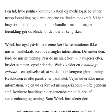
I en tid, hvor politisk kommunikation og medielogik belønner
netop forenkling og alarm, er dette en direkte modkraft. Vi har
brug for forenkling for at kunne handle – men for meget
forenkling gør os blinde for det, der virkelig sker.
Weick har også påvist, at mennesker i krisesituationer ikke
mister handlekraft, fordi de mangler information. De mister den,
fordi de mister mening. Når de mentale kort, vi navigerer efter,
bryder sammen, opstår der det, Weick kalder en
cosmology
episode
– en oplevelse af, at verden ikke længere giver mening.
Reaktionen er ofte panik eller passivitet. Vejen ud er ikke mere
information. Vejen ud er fornyet meningsskabelse – ofte gennem
små, konkrete handlinger, der genetablerer en følelse af
sammenhæng og retning. Som Weick formulerer det:
“Suppose you were lost; any old map will do.”