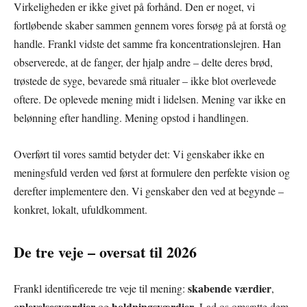
Virkeligheden er ikke givet på forhånd. Den er noget, vi
fortløbende skaber sammen gennem vores forsøg på at forstå og
handle. Frankl vidste det samme fra koncentrationslejren. Han
observerede, at de fanger, der hjalp andre – delte deres brød,
trøstede de syge, bevarede små ritualer – ikke blot overlevede
oftere. De oplevede mening midt i lidelsen. Mening var ikke en
belønning efter handling. Mening opstod i handlingen.
Overført til vores samtid betyder det: Vi genskaber ikke en
meningsfuld verden ved først at formulere den perfekte vision og
derefter implementere den. Vi genskaber den ved at begynde –
konkret, lokalt, ufuldkomment.
De tre veje – oversat til 2026
skabende værdier
Frankl identificerede tre veje til mening:
,
oplevelsesværdier
holdningsværdier
og
. Lad os omsætte dem