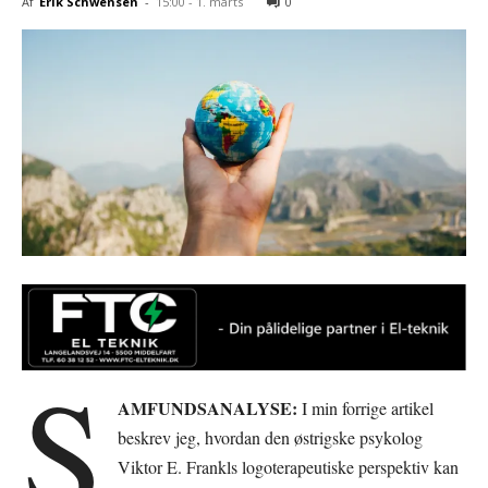
Af
Erik Schwensen
-
15:00 - 1. marts
0
S
AMFUNDSANALYSE:
I min forrige artikel
beskrev jeg, hvordan den østrigske psykolog
Viktor E. Frankls logoterapeutiske perspektiv kan