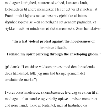
modtager: kærlighed, naturens skønhed, kunstens kraft,
forbindelsen til andre mennesker. Her er det værd at notere, at
Frankl midt i lejrens rædsel beskrev øjeblikke af intens
skønhedsoplevelse – en solnedgang set gennem pigtråden, et
stykke musik, et minde om et elsket menneske. Som han skriver:
“In a last violent protest against the hopelessness of
imminent death,
I sensed my spirit piercing through the enveloping gloom.”
(på dansk: “I en sidste voldsom protest mod den forestående
døds håbløshed, følte jeg min ånd trænge gennem det
omsluttende mørke.”)
I vores overstimulerede, skærmbaserede hverdag er evnen til at
modtage – til at standse og virkelig opleve – måske mere truet
end nogensinde. Ikke af brutalitet, men af hastighed og