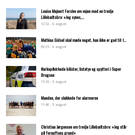
Louise Mejnert Ferslev om vejen mod en tredje
Lillebæltsbro: »Jeg synes,...
12:32 - 6. august
Mathias Gidsel skal møde noget, han ikke er god til: I...
09:25 - 6. august
Narkopåvirkede bilister, listetyv og spytteri i Super
Brugsen
13:55 - 5. august
Manden, der slukkede for alarmerne
11:40 - 5. august
Christian Jørgensen om tredje Lillebæltsbro: »Jeg står
på fornuftens grund«